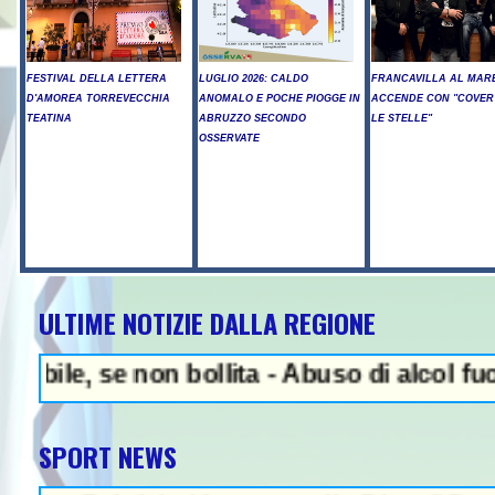
FESTIVAL DELLA LETTERA
LUGLIO 2026: CALDO
FRANCAVILLA AL MARE
D'AMOREA TORREVECCHIA
ANOMALO E POCHE PIOGGE IN
ACCENDE CON "COVER
TEATINA
ABRUZZO SECONDO
LE STELLE"
OSSERVATE
ULTIME NOTIZIE DALLA REGIONE
NE
 se non bollita - Abuso di alcol fuori dall
SPORT NEWS