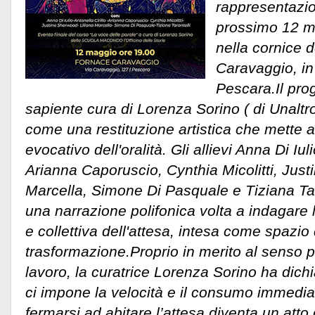
rappresentazio
prossimo 12 ma
nella cornice 
Caravaggio, in
Pescara.Il prog
sapiente cura di Lorenza Sorino ( di Unaltro
come una restituzione artistica che mette al
evocativo dell'oralità. Gli allievi Anna Di Iuli
Arianna Caporuscio, Cynthia Micolitti, Just
Marcella, Simone Di Pasquale e Tiziana Tar
una narrazione polifonica volta a indagare 
e collettiva dell'attesa, intesa come spazi
trasformazione.
Proprio in merito al senso 
lavoro, la curatrice Lorenza Sorino ha dich
ci impone la velocità e il consumo immedia
fermarsi ad abitare l’attesa diventa un atto 