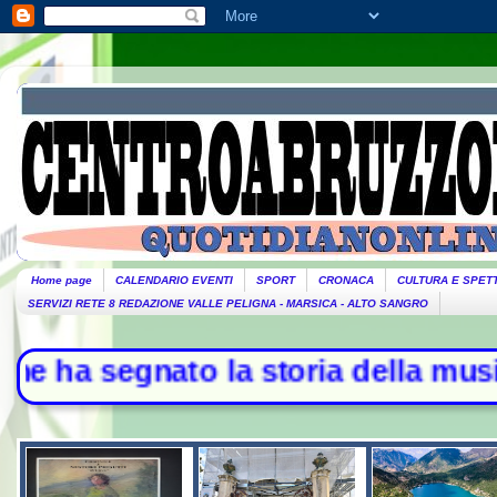
Home page
CALENDARIO EVENTI
SPORT
CRONACA
CULTURA E SPET
SERVIZI RETE 8 REDAZIONE VALLE PELIGNA - MARSICA - ALTO SANGRO
egnato la storia della musica - L'I