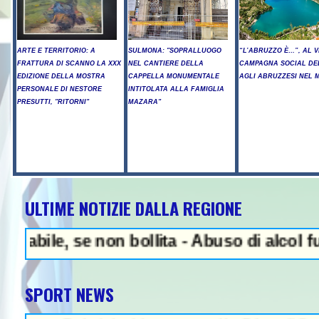
ARTE E TERRITORIO: A
SULMONA: "SOPRALLUOGO
“L’ABRUZZO È…”, AL V
FRATTURA DI SCANNO LA XXX
NEL CANTIERE DELLA
CAMPAGNA SOCIAL DE
EDIZIONE DELLA MOSTRA
CAPPELLA MONUMENTALE
AGLI ABRUZZESI NEL
PERSONALE DI NESTORE
INTITOLATA ALLA FAMIGLIA
PRESUTTI, "RITORNI"
MAZARA"
ULTIME NOTIZIE DALLA REGIONE
NEWS IN EVIDENZA -
e, se non bollita - Abuso di alcol fuori da
SPORT NEWS