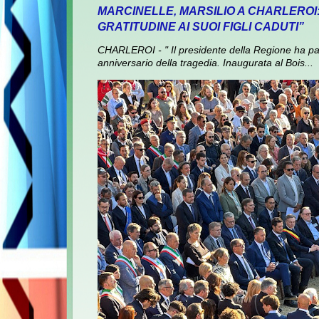
MARCINELLE, MARSILIO A CHARLEROI
GRATITUDINE AI SUOI FIGLI CADUTI”
CHARLEROI - " Il presidente della Regione ha pa
anniversario della tragedia. Inaugurata al Bois...