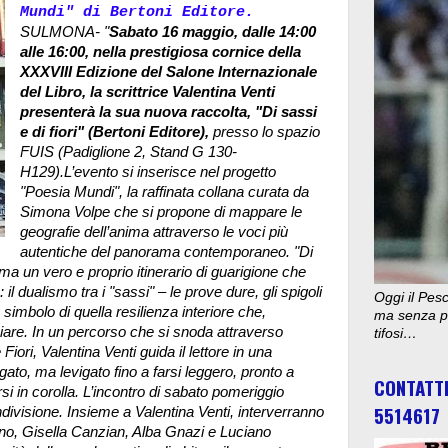
Mundi" di Bertoni Editore.
SULMONA- "
Sabato 16 maggio, dalle 14:00
alle 16:00, nella prestigiosa cornice della
XXXVIII Edizione del Salone Internazionale
del Libro, la scrittrice Valentina Venti
presenterà la sua nuova raccolta, "Di sassi
e di fiori" (Bertoni Editore),
presso lo spazio
FUIS (Padiglione 2, Stand G 130-
H129).L’evento si inserisce nel progetto
"Poesia Mundi", la raffinata collana curata da
Simona Volpe che si propone di mappare le
geografie dell’anima attraverso le voci più
autentiche del panorama contemporaneo.
"Di
, ma un vero e proprio itinerario di guarigione che
 il dualismo tra i "sassi" – le prove dure, gli spigoli
Oggi il Pesc
, simbolo di quella resilienza interiore che,
ma senza pu
iare. In un percorso che si snoda attraverso
tifosi…
ori, Valentina Venti guida il lettore in una
ato, ma levigato fino a farsi leggero, pronto a
CONTATT
si in corolla. L’incontro di sabato pomeriggio
5514617
ivisione. Insieme a Valentina Venti, interverranno
runo, Gisella Canzian, Alba Gnazi e Luciano