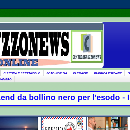
CULTURA E SPETTACOLO
FOTO NOTIZIA
FARMACIE
RUBRICA PSIC-ART
G
 SANGRO
ero per l'esodo - Il governo ricord