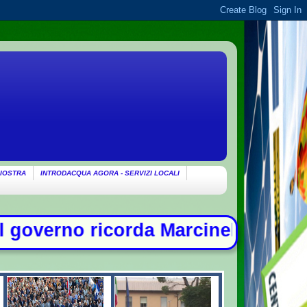
IOSTRA
INTRODACQUA AGORA - SERVIZI LOCALI
a Marcinelle: "Non c'è spazio per c