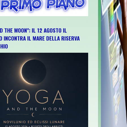
D THE MOON": IL 12 AGOSTO IL
O INCONTRA IL MARE DELLA RISERVA
HIO