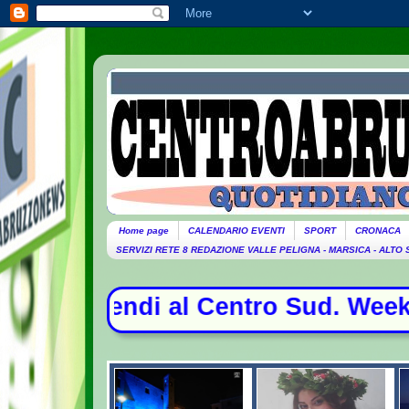
Home page
CALENDARIO EVENTI
SPORT
CRONACA
SERVIZI RETE 8 REDAZIONE VALLE PELIGNA - MARSICA - ALTO
al Centro Sud. Weekend da bollino n