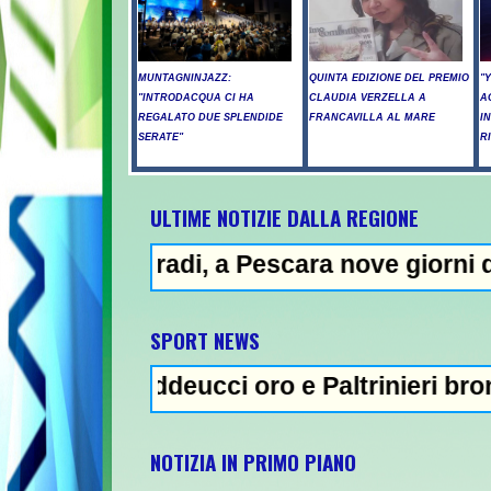
MUNTAGNINJAZZ:
QUINTA EDIZIONE DEL PREMIO
"
"INTRODACQUA CI HA
CLAUDIA VERZELLA A
A
REGALATO DUE SPLENDIDE
FRANCAVILLA AL MARE
I
SERATE"
R
ULTIME NOTIZIE DALLA REGIONE
, a Pescara nove giorni di "bollino rosso"
N
SPORT NEWS
deucci oro e Paltrinieri bronzo nella 5 km:
NOTIZIA IN PRIMO PIANO