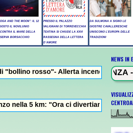
YOGA AND THE MOON": IL 12
PRESSO IL PALAZZO
DA SULMONA A SIGNO LE
GOSTO IL NOVILUNIO
VALIGNANI DI TORREVECCHIA
GIOSTRE CAVALLERESCHE
NCONTRA IL MARE DELLA
TEATINA SI CHIUDE LA XXVI
UNISCONO L’EUROPA DELLE
ISERVA BORSACCHIO
RASSEGNA DELLA LETTERA
TRADIZIONI
D’AMORE
NEWS IN 
- Allerta incendi in Abruzzo, giornata crit
EWS IN EVIDENZA - Raid russi su Ki
VISUALIZ
CENTROA
 "Ora ci divertiamo in staffetta"- L'Italia 