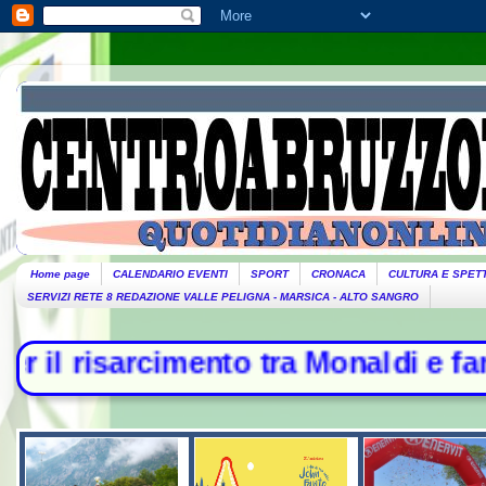
Home page
CALENDARIO EVENTI
SPORT
CRONACA
CULTURA E SPET
SERVIZI RETE 8 REDAZIONE VALLE PELIGNA - MARSICA - ALTO SANGRO
ento tra Monaldi e famiglia - Raid