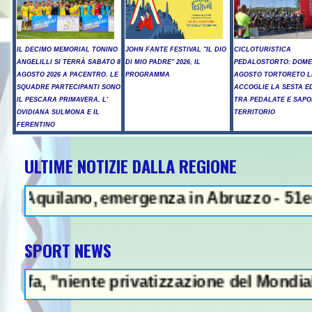
IL DECIMO MEMORIAL TONINO
JOHN FANTE FESTIVAL "IL DIO
CICLOTURISTICA
ANGELILLI SI TERRÀ SABATO 8
DI MIO PADRE" 2026, IL
PEDALOSTORTO: DOME
AGOSTO 2026 A PACENTRO. LE
PROGRAMMA
AGOSTO TORTORETO L
SQUADRE PARTECIPANTI SONO
ACCOGLIE LA SESTA E
IL PESCARA PRIMAVERA, L'
TRA PEDALATE E SAPO
OVIDIANA SULMONA E IL
TERRITORIO
FERENTINO
ULTIME NOTIZIE DALLA REGIONE
NEWS IN EVIDENZA 
uilano, emergenza in Abruzzo - 51enne muor
SPORT NEWS
iente privatizzazione del Mondiale"- L'Itali