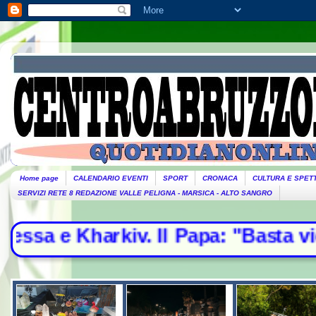
Home page
CALENDARIO EVENTI
SPORT
CRONACA
CULTURA E SPET
SERVIZI RETE 8 REDAZIONE VALLE PELIGNA - MARSICA - ALTO SANGRO
Il Papa: "Basta violenze, spazio all