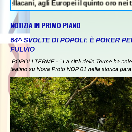
i, agli Europei il quinto oro nei tuffi sinc
NOTIZIA IN PRIMO PIANO
64^ SVOLTE DI POPOLI: È POKER P
FULVIO
POPOLI TERME - " La città delle Terme ha celebr
teatino su Nova Proto NOP 01 nella storica gara d