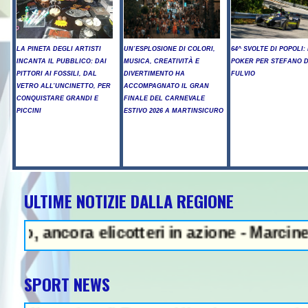
LA PINETA DEGLI ARTISTI
UN’ESPLOSIONE DI COLORI,
64^ SVOLTE DI POPOLI: 
INCANTA IL PUBBLICO: DAI
MUSICA, CREATIVITÀ E
POKER PER STEFANO D
PITTORI AI FOSSILI, DAL
DIVERTIMENTO HA
FULVIO
VETRO ALL’UNCINETTO, PER
ACCOMPAGNATO IL GRAN
CONQUISTARE GRANDI E
FINALE DEL CARNEVALE
PICCINI
ESTIVO 2026 A MARTINSICURO
ULTIME NOTIZIE DALLA REGIONE
 Litiga con i ciclisti e li investe
ra elicotteri in azione - Marcinelle, Mano
SPORT NEWS