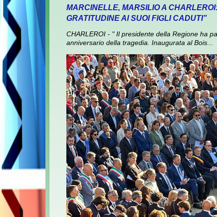
MARCINELLE, MARSILIO A CHARLEROI
GRATITUDINE AI SUOI FIGLI CADUTI”
CHARLEROI - " Il presidente della Regione ha pa
anniversario della tragedia. Inaugurata al Bois...