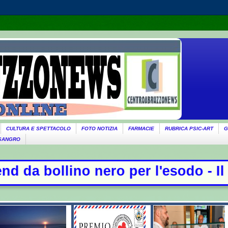
CULTURA E SPETTACOLO
FOTO NOTIZIA
FARMACIE
RUBRICA PSIC-ART
G
 SANGRO
o per l'esodo - Il governo ricorda 