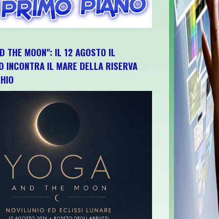
D THE MOON": IL 12 AGOSTO IL
O INCONTRA IL MARE DELLA RISERVA
HIO