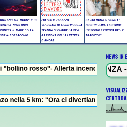
YOGA AND THE MOON": IL 12
PRESSO IL PALAZZO
DA SULMONA A SIGNO LE
GOSTO IL NOVILUNIO
VALIGNANI DI TORREVECCHIA
GIOSTRE CAVALLERESCHE
NCONTRA IL MARE DELLA
TEATINA SI CHIUDE LA XXVI
UNISCONO L’EUROPA DELLE
ISERVA BORSACCHIO
RASSEGNA DELLA LETTERA
TRADIZIONI
D’AMORE
NEWS IN 
 Allerta incendi in Abruzzo, giornata criti
WS IN EVIDENZA - Raid russi su Kie
VISUALIZ
CENTROA
Ora ci divertiamo in staffetta"- L'Italia U2