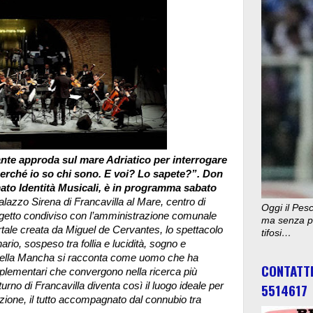
ante approda sul mare Adriatico per interrogare
erché io so chi sono. E voi? Lo sapete?”. Don
ato Identità Musicali, è in programma sabato
alazzo Sirena di Francavilla al Mare, centro di
Oggi il Pesc
ogetto condiviso con l’amministrazione comunale
ma senza pu
ortale creata da Miguel de Cervantes, lo spettacolo
tifosi…
rio, sospeso tra follia e lucidità, sogno e
e della Mancha si racconta come uomo che ha
CONTATT
mplementari che convergono nella ricerca più
tturno di Francavilla diventa così il luogo ideale per
5514617
zione, il tutto accompagnato dal connubio tra