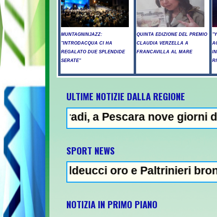
MUNTAGNINJAZZ:
QUINTA EDIZIONE DEL PREMIO
"
"INTRODACQUA CI HA
CLAUDIA VERZELLA A
A
REGALATO DUE SPLENDIDE
FRANCAVILLA AL MARE
I
SERATE"
R
ULTIME NOTIZIE DALLA REGIONE
 a Pescara nove giorni di "bollino rosso"-
NE
SPORT NEWS
eucci oro e Paltrinieri bronzo nella 5 km: "
NOTIZIA IN PRIMO PIANO