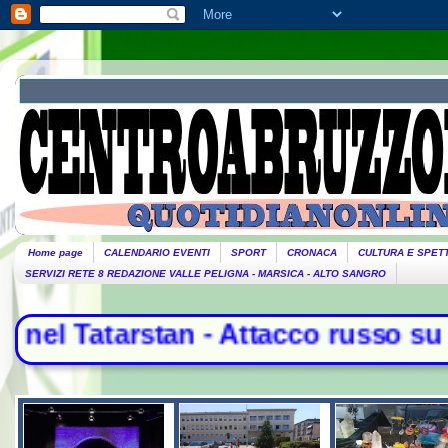
Home page
CALENDARIO EVENTI
SPORT
CRONACA
CULTURA E SPET
SERVIZI RETE 8 REDAZIONE VALLE PELIGNA - MARSICA - ALTO SANGRO
tan - Attacco russo su Odessa e Kh