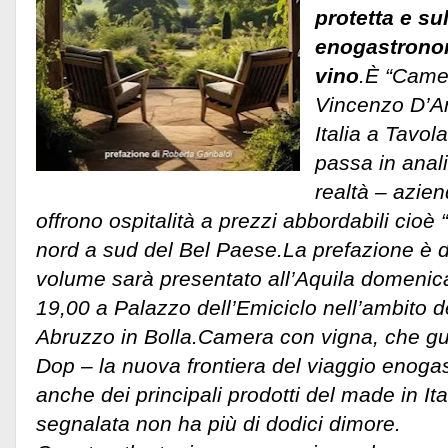
protetta e su
enogastronomi
vino
.È “Camer
Vincenzo D’Ant
Italia a Tavol
passa in anal
realtà – azien
offrono ospitalità a prezzi abbordabili cioè
nord a sud del Bel Paese.La prefazione è di
volume sarà presentato all’Aquila domenica
19,00 a Palazzo dell’Emiciclo nell’ambito 
Abruzzo in Bolla.
Camera con vigna, che gu
Dop – la nuova frontiera del viaggio enog
anche dei principali prodotti del made in Ita
segnalata non ha più di dodici dimore.