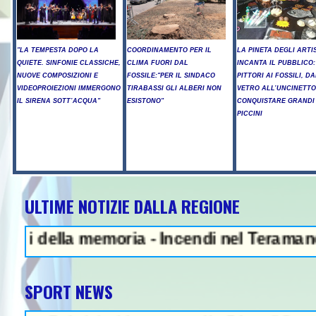
"LA TEMPESTA DOPO LA
COORDINAMENTO PER IL
LA PINETA DEGLI ARTI
QUIETE. SINFONIE CLASSICHE,
CLIMA FUORI DAL
INCANTA IL PUBBLICO:
NUOVE COMPOSIZIONI E
FOSSILE:"PER IL SINDACO
PITTORI AI FOSSILI, DA
VIDEOPROIEZIONI IMMERGONO
TIRABASSI GLI ALBERI NON
VETRO ALL’UNCINETTO
IL SIRENA SOTT’ACQUA"
ESISTONO"
CONQUISTARE GRANDI
PICCINI
ULTIME NOTIZIE DALLA REGIONE
NEWS
ella memoria - Incendi nel Teramano, ancor
SPORT NEWS