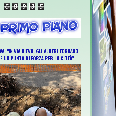
6
8
9
3
5
VA: "IN VIA NIEVO, GLI ALBERI TORNANO
E UN PUNTO DI FORZA PER LA CITTÀ"