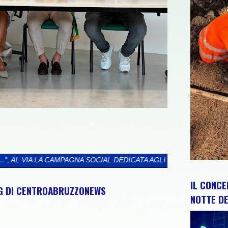
 SOCIAL DEDICATA AGLI ABRUZZESI NEL MONDO
>>
CIP E REGION
IL CONCE
NG DI CENTROABRUZZONEWS
NOTTE DE