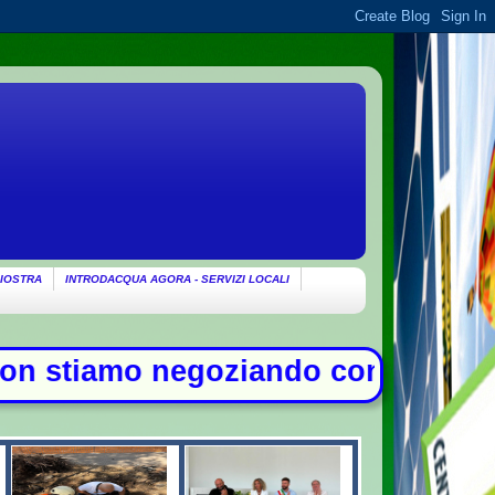
IOSTRA
INTRODACQUA AGORA - SERVIZI LOCALI
oziando con gli Usa su Hormuz, solo