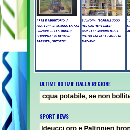
ARTE E TERRITORIO: A
SULMONA: "SOPRALLUOGO
“
FRATTURA DI SCANNO LA XXX
NEL CANTIERE DELLA
C
EDIZIONE DELLA MOSTRA
CAPPELLA MONUMENTALE
A
PERSONALE DI NESTORE
INTITOLATA ALLA FAMIGLIA
PRESUTTI, "RITORNI"
MAZARA"
ULTIME NOTIZIE DALLA REGIONE
 acqua potabile, se non bollita - Abuso di
NEWS I
SPORT NEWS
addeucci oro e Paltrinieri bronzo nella 5 km