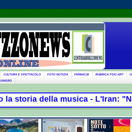
CULTURA E SPETTACOLO
FOTO NOTIZIA
FARMACIE
RUBRICA PSIC-ART
G
 SANGRO
a musica - L'Iran: "Non stiamo neg