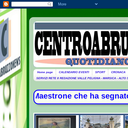
Home page
CALENDARIO EVENTI
SPORT
CRONACA
SERVIZI RETE 8 REDAZIONE VALLE PELIGNA - MARSICA - ALTO
trone che ha segnato la storia dell