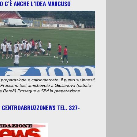
O C’È ANCHE L’IDEA MANCUSO
 preparazione e calciomercato: il punto su innesti
e. Prossimo test amichevole a Giulianova (sabato
ta Rete8) Prosegue a Silvi la preparazione
I CENTROABRUZZONEWS TEL. 327-