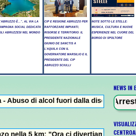
L’ABRUZZO È…”, AL VIA LA
CIP E REGIONE ABRUZZO PER
NOTE SOTTO LE STELLE:
AMPAGNA SOCIAL DEDICATA
RAFFORZARE IMPIANTI,
MUSICA, CULTURA E NUOVE
GLI ABRUZZESI NEL MONDO
RISORSE E TERRITORIO: IL
ESPERIENZE NEL CUORE DEL
PRESIDENTE NAZIONALE
BORGO DI SPOLTORE
GIUNIO DE SANCTIS A
L’AQUILA CON IL
GOVERNATORE MARSILIO E IL
PRESIDENTE DEL CIP
ABRUZZO SCIULLI
NEWS IN 
 alcol fuori dalla discoteca, minorenni int
N EVIDENZA - Arresto illegale e pe
VISUALIZ
CENTROA
: "Ora ci divertiamo in staffetta"- L'Italia