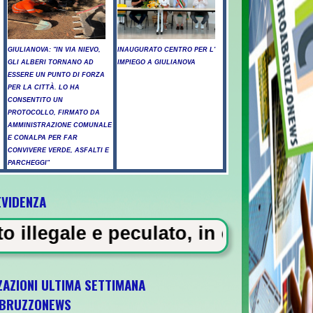
GIULIANOVA: "IN VIA NIEVO,
INAUGURATO CENTRO PER L'
GLI ALBERI TORNANO AD
IMPIEGO A GIULIANOVA
ESSERE UN PUNTO DI FORZA
PER LA CITTÀ. LO HA
CONSENTITO UN
PROTOCOLLO, FIRMATO DA
AMMINISTRAZIONE COMUNALE
E CONALPA PER FAR
CONVIVERE VERDE, ASFALTI E
PARCHEGGI"
EVIDENZA
ossicati a Pescara - Il vento riaccende il 
culato, in carcere 5 vigili urbani 
ZAZIONI ULTIMA SETTIMANA
BRUZZONEWS
 U21 il 5 ottobre a Pescara l'ultima gara di