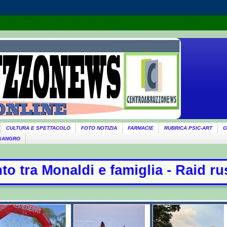
CULTURA E SPETTACOLO
FOTO NOTIZIA
FARMACIE
RUBRICA PSIC-ART
G
 SANGRO
miglia - Raid russi su Kiev, 17 mo