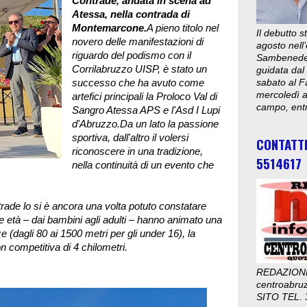
Contrade, andata in scena ad
Atessa, nella contrada di
Montemarcone.
A pieno titolo nel
Il debutto 
novero delle manifestazioni di
agosto nell’
riguardo del podismo con il
Sambenedett
Corrilabruzzo UISP, è stato un
guidata dal
successo che ha avuto come
sabato al F
mercoledì al
artefici principali la Proloco Val di
campo, entr
Sangro Atessa APS e l'Asd I Lupi
d'Abruzzo.
Da un lato la passione
sportiva, dall'altro il volersi
CONTATT
riconoscere in una tradizione,
5514617
nella continuità di un evento che
trade lo si è ancora una volta potuto constatare
 le età – dai bambini agli adulti – hanno animato una
 (dagli 80 ai 1500 metri per gli under 16), la
n competitiva di 4 chilometri.
REDAZION
centroabru
SITO TEL. 