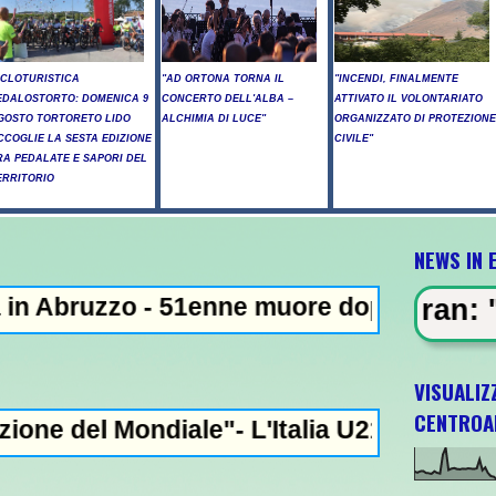
ICLOTURISTICA
"AD ORTONA TORNA IL
"INCENDI, FINALMENTE
EDALOSTORTO: DOMENICA 9
CONCERTO DELL'ALBA –
ATTIVATO IL VOLONTARIATO
GOSTO TORTORETO LIDO
ALCHIMIA DI LUCE"
ORGANIZZATO DI PROTEZIONE
CCOGLIE LA SESTA EDIZIONE
CIVILE"
RA PEDALATE E SAPORI DEL
ERRITORIO
NEWS IN 
- 51enne muore dopo lo schianto contro un 
N EVIDENZA - Iran: "Raggiunto l'a
VISUALIZ
CENTROA
iale"- L'Italia U21 il 5 ottobre a Pescara l