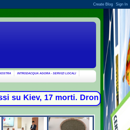
IOSTRA
INTRODACQUA AGORA - SERVIZI LOCALI
rti. Drone con esplosivo trovato al