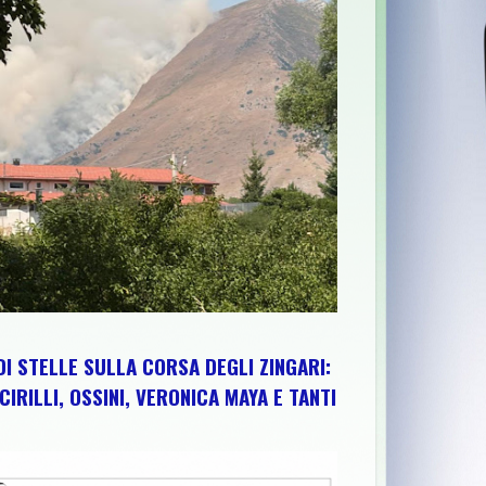
A EDIZIONE TRA PEDALATE E SAPORI DEL TERRITORIO
>>
"AD 
DI STELLE SULLA CORSA DEGLI ZINGARI:
CIRILLI, OSSINI, VERONICA MAYA E TANTI