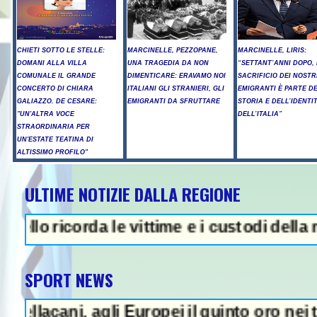
CHIETI SOTTO LE STELLE:
MARCINELLE, PEZZOPANE,
MARCINELLE, LIRIS:
DOMANI ALLA VILLA
UNA TRAGEDIA DA NON
“SETTANT’ANNI DOPO, 
COMUNALE IL GRANDE
DIMENTICARE: ERAVAMO NOI
SACRIFICIO DEI NOSTR
CONCERTO DI CHIARA
ITALIANI GLI STRANIERI, GLI
EMIGRANTI È PARTE D
GALIAZZO. DE CESARE:
EMIGRANTI DA SFRUTTARE
STORIA E DELL’IDENTI
"UN'ALTRA VOCE
DELL’ITALIA”
STRAORDINARIA PER
UN'ESTATE TEATINA DI
ALTISSIMO PROFILO"
ULTIME NOTIZIE DALLA REGIONE
 - Proteste e tensioni, la cerimoni
corda le vittime e i custodi della memoria
SPORT NEWS
ni, agli Europei il quinto oro nei tuffi sin