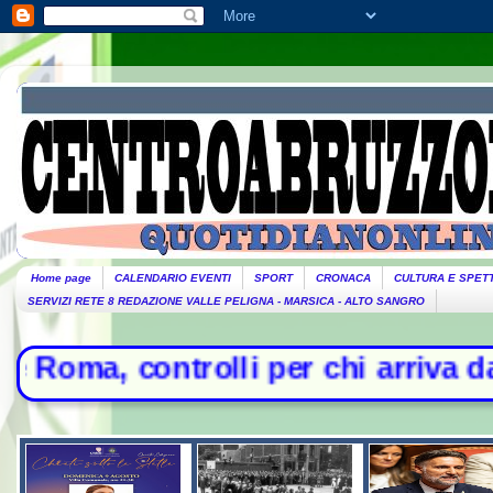
Home page
CALENDARIO EVENTI
SPORT
CRONACA
CULTURA E SPET
SERVIZI RETE 8 REDAZIONE VALLE PELIGNA - MARSICA - ALTO SANGRO
lli per chi arriva dall'Italia - Lit