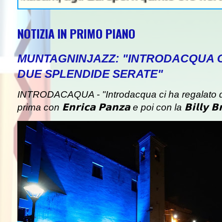
NOTIZIA IN PRIMO PIANO
MUNTAGNINJAZZ: "INTRODACQUA 
DUE SPLENDIDE SERATE"
INTRODACAQUA - "Introdacqua ci ha regalato d
prima con 𝗘𝗻𝗿𝗶𝗰𝗮 𝗣𝗮𝗻𝘇𝗮 e poi con la 𝗕𝗶𝗹𝗹𝘆 𝗕𝗿