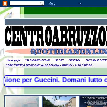
Home page
CALENDARIO EVENTI
SPORT
CRONACA
CULTURA E SPET
SERVIZI RETE 8 REDAZIONE VALLE PELIGNA - MARSICA - ALTO SANGRO
ini. Domani lutto cittadino- Conte 