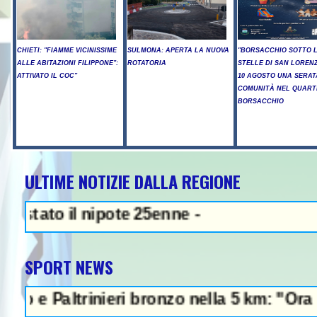
CHIETI: "FIAMME VICINISSIME
SULMONA: APERTA LA NUOVA
"BORSACCHIO SOTTO 
ALLE ABITAZIONI FILIPPONE":
ROTATORIA
STELLE DI SAN LORENZ
ATTIVATO IL COC"
10 AGOSTO UNA SERAT
COMUNITÀ NEL QUART
BORSACCHIO
ULTIME NOTIZIE DALLA REGIONE
NEWS IN EVIDENZA - Sparato
 il nipote 25enne -
SPORT NEWS
altrinieri bronzo nella 5 km: "Ora ci divert