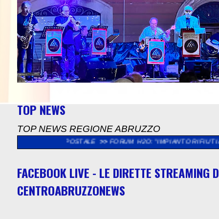
TOP NEWS
TOP NEWS REGIONE ABRUZZO
CIO POSTALE
>>
FORUM H2O: "IMPIANTO RIFIUTI A SULMONA, GE
FACEBOOK LIVE - LE DIRETTE STREAMING D
CENTROABRUZZONEWS