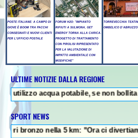
POSTE ITALIANE: A CAMPO DI
FORUM H2O: "IMPIANTO
TORREVECCHIA TEATI
GIOVE È BOOM TRA PACCHI
RIFIUTI A SULMONA, GET
OMBELICO D’ABRUZZO
CONSEGNATI E NUOVI CLIENTI
ENERGY TORNA ALLA CARICA.
PER L'UFFICIO POSTALE
PROGETTO DI TRATTAMENTO
CON PIROLISI RIPRESENTATO
PER LA VALUTAZIONE DI
IMPATTO AMBIENTALE CON
MODIFICHE"
ULTIME NOTIZIE DALLA REGIONE
rump, "abbiamo molte munizioni, 
izzo acqua potabile, se non bollita - Abuso
SPORT NEWS
nzo nella 5 km: "Ora ci divertiamo in staff