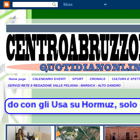
Home page
CALENDARIO EVENTI
SPORT
CRONACA
CULTURA E SPET
SERVIZI RETE 8 REDAZIONE VALLE PELIGNA - MARSICA - ALTO SANGRO
sa su Hormuz, solo con l'Oman". Tr