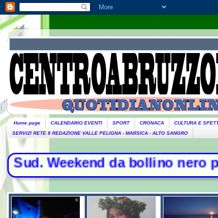
Home page
CALENDARIO EVENTI
SPORT
CRONACA
CULTURA E SPET
SERVIZI RETE 8 REDAZIONE VALLE PELIGNA - MARSICA - ALTO SANGRO
 da bollino nero per l'esodo - Il g