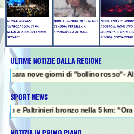
MUNTAGNINJAZZ:
QUINTA EDIZIONE DEL PREMIO
"YOGA AND THE MOON":
"INTRODACQUA CI HA
CLAUDIA VERZELLA A
AGOSTO IL NOVILUNIO
REGALATO DUE SPLENDIDE
FRANCAVILLA AL MARE
INCONTRA IL MARE DE
SERATE"
RISERVA BORSACCHIO
ULTIME NOTIZIE DALLA REGIONE
NEWS IN EVIDENZA -
rni di "bollino rosso"- Allerta incendi in 
SPORT NEWS
eri bronzo nella 5 km: "Ora ci divertiamo in
NOTIZIA IN PRIMO PIANO