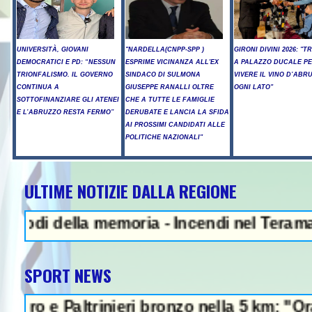
UNIVERSITÀ, GIOVANI
"NARDELLA(CNPP-SPP )
GIRONI DIVINI 2026: "T
DEMOCRATICI E PD: “NESSUN
ESPRIME VICINANZA ALL'EX
A PALAZZO DUCALE P
TRIONFALISMO. IL GOVERNO
SINDACO DI SULMONA
VIVERE IL VINO D’ABR
CONTINUA A
GIUSEPPE RANALLI OLTRE
OGNI LATO"
SOTTOFINANZIARE GLI ATENEI
CHE A TUTTE LE FAMIGLIE
E L’ABRUZZO RESTA FERMO”
DERUBATE E LANCIA LA SFIDA
AI PROSSIMI CANDIDATI ALLE
POLITICHE NAZIONALI"
ULTIME NOTIZIE DALLA REGIONE
 della memoria - Incendi nel Teramano, anco
SPORT NEWS
 Paltrinieri bronzo nella 5 km: "Ora ci dive