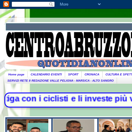
Home page
CALENDARIO EVENTI
SPORT
CRONACA
CULTURA E SPET
SERVIZI RETE 8 REDAZIONE VALLE PELIGNA - MARSICA - ALTO SANGRO
i ciclisti e li investe più volte co