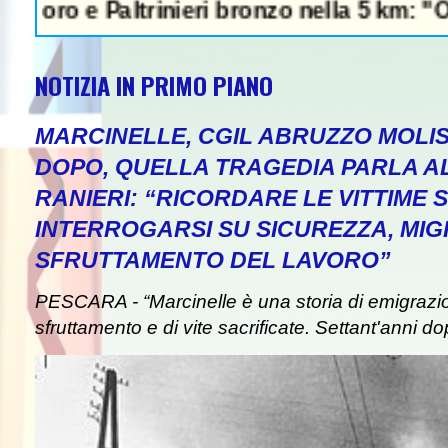
e Paltrinieri bronzo nella 5 km: "Ora ci div
NOTIZIA IN PRIMO PIANO
MARCINELLE, CGIL ABRUZZO MOLIS
DOPO, QUELLA TRAGEDIA PARLA A
RANIERI: “RICORDARE LE VITTIME S
INTERROGARSI SU SICUREZZA, MIG
SFRUTTAMENTO DEL LAVORO”
PESCARA - “Marcinelle è una storia di emigrazion
sfruttamento e di vite sacrificate. Settant'anni do