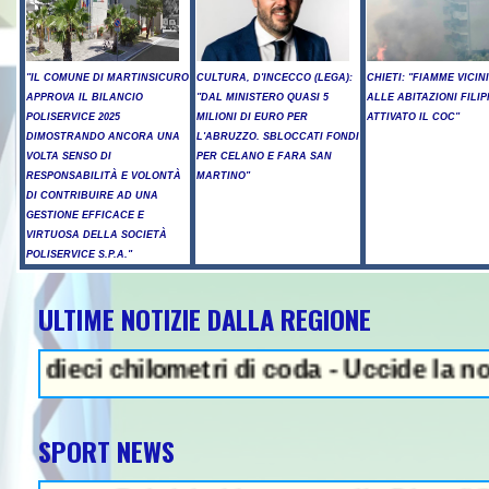
"IL COMUNE DI MARTINSICURO
CULTURA, D'INCECCO (LEGA):
CHIETI: "FIAMME VICIN
APPROVA IL BILANCIO
"DAL MINISTERO QUASI 5
ALLE ABITAZIONI FILIP
POLISERVICE 2025
MILIONI DI EURO PER
ATTIVATO IL COC"
DIMOSTRANDO ANCORA UNA
L'ABRUZZO. SBLOCCATI FONDI
VOLTA SENSO DI
PER CELANO E FARA SAN
RESPONSABILITÀ E VOLONTÀ
MARTINO"
DI CONTRIBUIRE AD UNA
GESTIONE EFFICACE E
VIRTUOSA DELLA SOCIETÀ
POLISERVICE S.P.A."
ULTIME NOTIZIE DALLA REGIONE
NEWS IN EVIDENZA - Spar
ci chilometri di coda - Uccide la nonna a m
SPORT NEWS