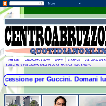
Home page
CALENDARIO EVENTI
SPORT
CRONACA
CULTURA E SPET
SERVIZI RETE 8 REDAZIONE VALLE PELIGNA - MARSICA - ALTO SANGRO
Guccini. Domani lutto cittadino- C