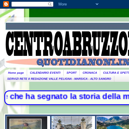
Home page
CALENDARIO EVENTI
SPORT
CRONACA
CULTURA E SPET
SERVIZI RETE 8 REDAZIONE VALLE PELIGNA - MARSICA - ALTO SANGRO
egnato la storia della musica - L'I