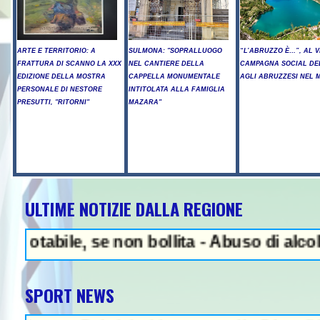
ARTE E TERRITORIO: A
SULMONA: "SOPRALLUOGO
“L’ABRUZZO È…”, AL V
FRATTURA DI SCANNO LA XXX
NEL CANTIERE DELLA
CAMPAGNA SOCIAL DE
EDIZIONE DELLA MOSTRA
CAPPELLA MONUMENTALE
AGLI ABRUZZESI NEL
PERSONALE DI NESTORE
INTITOLATA ALLA FAMIGLIA
PRESUTTI, "RITORNI"
MAZARA"
ULTIME NOTIZIE DALLA REGIONE
NEWS IN EVIDENZA -
e, se non bollita - Abuso di alcol fuori da
SPORT NEWS