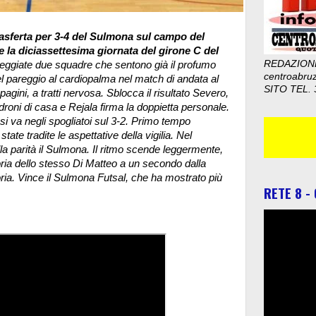
trasferta per 3-4 del Sulmona sul campo del
e la diciassettesima giornata del girone C del
REDAZION
teggiate due squadre che sentono già il profumo
centroabru
l pareggio al cardiopalma nel match di andata al
SITO TEL. 
agini, a tratti nervosa. Sblocca il risultato Severo,
droni di casa e Rejala firma la doppietta personale.
 si va negli spogliatoi sul 3-2. Primo tempo
tate tradite le aspettative della vigilia. Nel
a parità il Sulmona. Il ritmo scende leggermente,
ttoria dello stesso Di Matteo a un secondo dalla
goria. Vince il Sulmona Futsal, che ha mostrato più
RETE 8 -