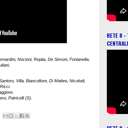
RETE 8 -
CENTRAL
rnardini, Nocioni, Rejala, De Simoni, Fontanella,
liani.
antoro, Villa, Biancofiore, Di Matteo, Nicolodi,
 Ricci.
aggiore.
ro, Patricelli (S).