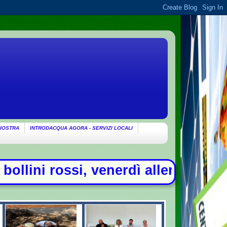
IOSTRA
INTRODACQUA AGORA - SERVIZI LOCALI
ì allerta in 21 città - Addio a Fra