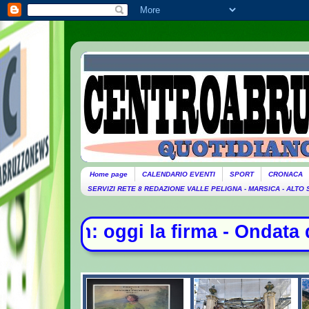
Home page
CALENDARIO EVENTI
SPORT
CRONACA
SERVIZI RETE 8 REDAZIONE VALLE PELIGNA - MARSICA - ALTO
a - Ondata di caldo per altri 10 gi