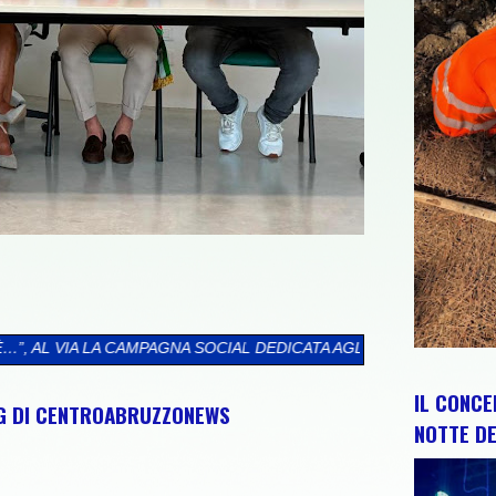
OCIAL DEDICATA AGLI ABRUZZESI NEL MONDO
>>
CIP E REGIONE 
IL CONCE
NG DI CENTROABRUZZONEWS
NOTTE DE