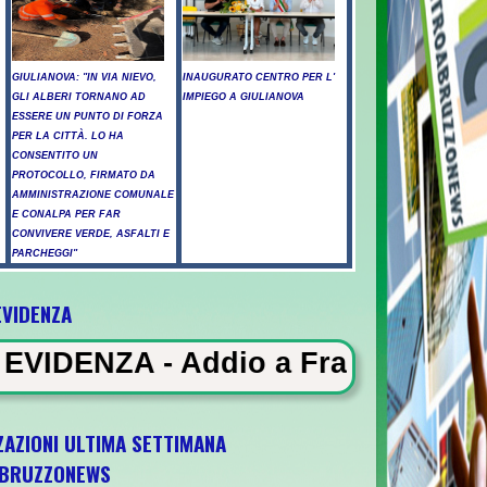
GIULIANOVA: "IN VIA NIEVO,
INAUGURATO CENTRO PER L'
GLI ALBERI TORNANO AD
IMPIEGO A GIULIANOVA
ESSERE UN PUNTO DI FORZA
PER LA CITTÀ. LO HA
CONSENTITO UN
PROTOCOLLO, FIRMATO DA
AMMINISTRAZIONE COMUNALE
E CONALPA PER FAR
CONVIVERE VERDE, ASFALTI E
PARCHEGGI"
EVIDENZA
ssicati a Pescara - Il vento riaccende il r
o a Francesco Guccini, il Maestro
ZAZIONI ULTIMA SETTIMANA
BRUZZONEWS
U21 il 5 ottobre a Pescara l'ultima gara di 