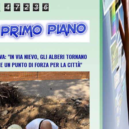
4
7
2
3
6
VA: "IN VIA NIEVO, GLI ALBERI TORNANO
E UN PUNTO DI FORZA PER LA CITTÀ"