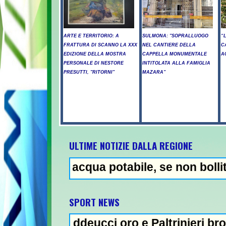
ARTE E TERRITORIO: A
SULMONA: "SOPRALLUOGO
“
FRATTURA DI SCANNO LA XXX
NEL CANTIERE DELLA
C
EDIZIONE DELLA MOSTRA
CAPPELLA MONUMENTALE
A
PERSONALE DI NESTORE
INTITOLATA ALLA FAMIGLIA
PRESUTTI, "RITORNI"
MAZARA"
ULTIME NOTIZIE DALLA REGIONE
acqua potabile, se non bollita - Abuso di 
SPORT NEWS
ddeucci oro e Paltrinieri bronzo nella 5 km: