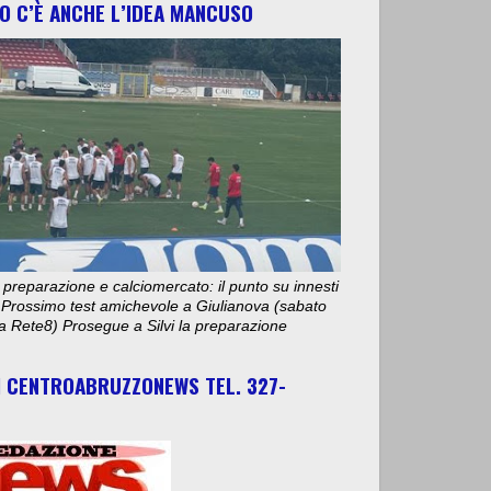
O C’È ANCHE L’IDEA MANCUSO
 preparazione e calciomercato: il punto su innesti
e. Prossimo test amichevole a Giulianova (sabato
ta Rete8) Prosegue a Silvi la preparazione
I CENTROABRUZZONEWS TEL. 327-