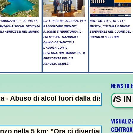
L’ABRUZZO È…”, AL VIA LA
CIP E REGIONE ABRUZZO PER
NOTE SOTTO LE STELLE:
AMPAGNA SOCIAL DEDICATA
RAFFORZARE IMPIANTI,
MUSICA, CULTURA E NUOVE
GLI ABRUZZESI NEL MONDO
RISORSE E TERRITORIO: IL
ESPERIENZE NEL CUORE DEL
PRESIDENTE NAZIONALE
BORGO DI SPOLTORE
GIUNIO DE SANCTIS A
L’AQUILA CON IL
GOVERNATORE MARSILIO E IL
PRESIDENTE DEL CIP
ABRUZZO SCIULLI
NEWS IN 
alcol fuori dalla discoteca, minorenni into
NEWS IN EVIDENZA - Addi
VISUALIZ
CENTROA
 "Ora ci divertiamo in staffetta"- L'Italia 