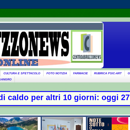
CULTURA E SPETTACOLO
FOTO NOTIZIA
FARMACIE
RUBRICA PSIC-ART
G
 SANGRO
orni: oggi 27 bollini rossi, venerd