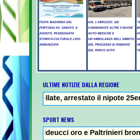
FESTA MADONNA DEL
ASL 1 ABRUZZO, 118:
"
PORTOSALVO. SABATO, 8
CONSEGNATE ALTRE 5 NUOVE
M
AGOSTO, PASSEGGIATA
AUTO MEDICHE E
U
STORICO-CULTURALE LIDO-
UN’AMBULANZA NELL’AMBITO
A
ANNUNZIATA
DEL PROCESSO DI RINNOVO
V
DEL PARCO AUTO
T
ULTIME NOTIZIE DALLA REGIONE
ate, arrestato il nipote 25enne -
NEWS IN EVIDENZ
SPORT NEWS
deucci oro e Paltrinieri bronzo nella 5 km: