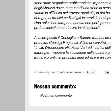
sono state segnalate problematiche importanti 
degli Abruzzi dove, a causa di una serie di pen
stante la difficoltà nel trovare sostituiti, la A
deroghe ai medici pediatri già in servizio così p
Una soluzione tampone questa che però preoccup
professionisti e non risolve la situazione”.
A tal proposito il Consigliere Sandro Mariani pr
prossimi Consigli Regionali al fine di sensibilizz
“Invito l’Assessore Nicoletta Verì ed i vertici dell
futura per mappare la situazione nelle quattro prov
trovare pronti nei prossimi anni ed avere un cong
Posted by
centroabruzzonews
at
16:58
Nessun commento:
Posta un commento