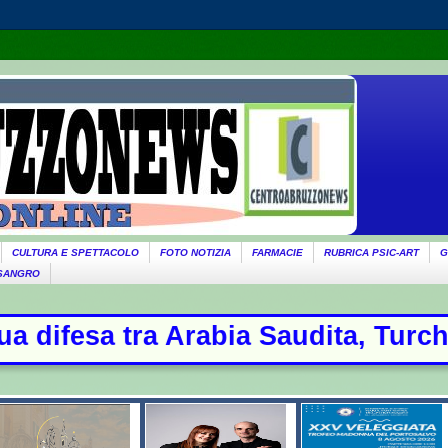
CULTURA E SPETTACOLO
FOTO NOTIZIA
FARMACIE
RUBRICA PSIC-ART
G
 SANGRO
ita, Turchia e Pakistan: oggi la fi