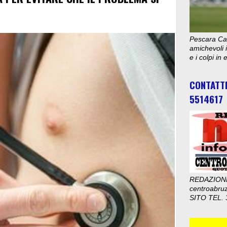
Pescara Cal
amichevoli i
e i colpi in
CONTATT
5514617
REDAZION
centroabru
SITO TEL. 