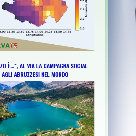
ZO È…”, AL VIA LA CAMPAGNA SOCIAL
 AGLI ABRUZZESI NEL MONDO
TE, CONCERTO E VALORIZZAZIONE DEL TERRITORIO
>>
56^MOSTR