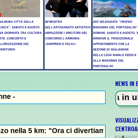
SULMONA CITTÀ DELLA
56^MOSTRA
XXV VELEGGIATA “TROFEO
USICA", SABATO 8 AGOSTO
DELL’ARTIGIANATO ARTISTICO
MADONNA DEL PORTOSALVO”
NA GIORNATA TRA CULTURA,
ABRUZZESE I VINCITORI DEL
DOMANI, SABATO 8 AGOSTO, S
RTE, CONCERTO E
CONCORSO L’ARMONIA:
RINNOVA IL TRADIZIONALE
ALORIZZAZIONE DEL
«SORPRESI E FELICI»
APPUNTAMENTO CHE LA
ERRITORIO
SEZIONE DI GIULIANOVA
DELLA LEGA NAVALE DEDICA
ALLA MADONNA DEL
PORTOSALVO
NEWS IN 
A - Sparatoria in una scuola a B
VISUALIZ
CENTROA
 "Ora ci divertiamo in staffetta"- L'Italia 