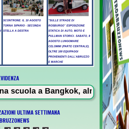
SCONTRONE: IL 10 AGOSTO
"SULLE STRADE DI
.
TORNA SIPARIO - SECONDA
ROSBURGO” ESPOSIZIONE
I
STELLA A DESTRA
STATICA DI AUTO, MOTO E
PULLMAN STORICI. SABATO, 8
AGOSTO LUNGOMARE
CELOMMI (PARTE CENTRALE).
OLTRE 100 EQUIPAGGI
PROVENIENTI DALL’ABRUZZO
E MARCHE
EVIDENZA
angkok, almeno 6 morti
ZAZIONI ULTIMA SETTIMANA
BRUZZONEWS
U21 il 5 ottobre a Pescara l'ultima gara di 