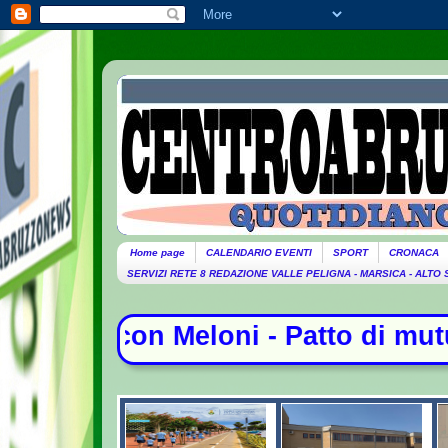
Home page
CALENDARIO EVENTI
SPORT
CRONACA
SERVIZI RETE 8 REDAZIONE VALLE PELIGNA - MARSICA - ALTO
tto di mutua difesa tra Arabia Saud