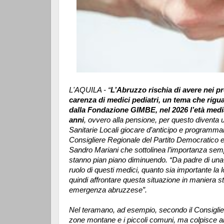
L'AQUILA - “
L’Abruzzo rischia di avere nei p
carenza di medici pediatri, un tema che rigua
dalla Fondazione GIMBE, nel 2026 l’età media
anni
, ovvero alla pensione, per questo diventa
Sanitarie Locali giocare d’anticipo e programma
Consigliere Regionale del Partito Democratico 
Sandro Mariani che sottolinea l’importanza sempr
stanno pian piano diminuendo. “Da padre di una 
ruolo di questi medici, quanto sia importante la lo
quindi affrontare questa situazione in maniera st
emergenza abruzzese”.
Nel teramano, ad esempio, secondo il Consiglier
zone montane e i piccoli comuni, ma colpisce an