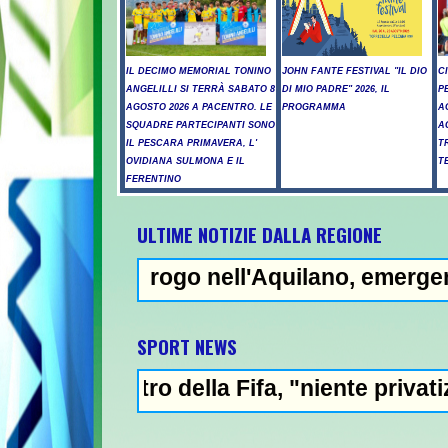
IL DECIMO MEMORIAL TONINO
JOHN FANTE FESTIVAL "IL DIO
C
ANGELILLI SI TERRÀ SABATO 8
DI MIO PADRE" 2026, IL
P
AGOSTO 2026 A PACENTRO. LE
PROGRAMMA
A
SQUADRE PARTECIPANTI SONO
A
IL PESCARA PRIMAVERA, L'
T
OVIDIANA SULMONA E IL
T
FERENTINO
ULTIME NOTIZIE DALLA REGIONE
il rogo nell'Aquilano, emergenza in Abruzz
NEWS 
SPORT NEWS
 della Fifa, "niente privatizzazione del Mo