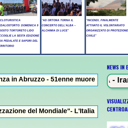
ICLOTURISTICA
"AD ORTONA TORNA IL
"INCENDI, FINALMENTE
EDALOSTORTO: DOMENICA 9
CONCERTO DELL'ALBA –
ATTIVATO IL VOLONTARIATO
GOSTO TORTORETO LIDO
ALCHIMIA DI LUCE"
ORGANIZZATO DI PROTEZIONE
CCOGLIE LA SESTA EDIZIONE
CIVILE"
RA PEDALATE E SAPORI DEL
ERRITORIO
NEWS IN 
o - 51enne muore dopo lo schianto contro u
IN EVIDENZA - Iran: "Raggiunto l
VISUALIZ
CENTROA
ndiale"- L'Italia U21 il 5 ottobre a Pescara