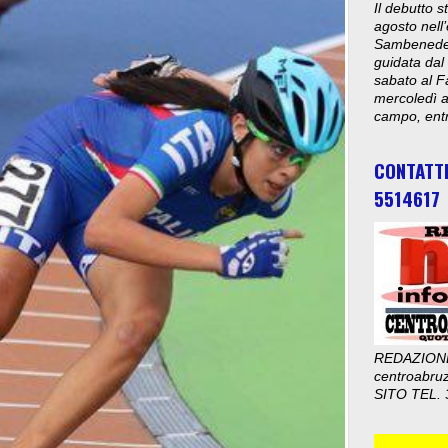
Il debutto 
agosto nell’
Sambenedett
guidata dal
sabato al F
mercoledì al
campo, entr
CONTATT
5514617
REDAZION
centroabru
SITO TEL. 