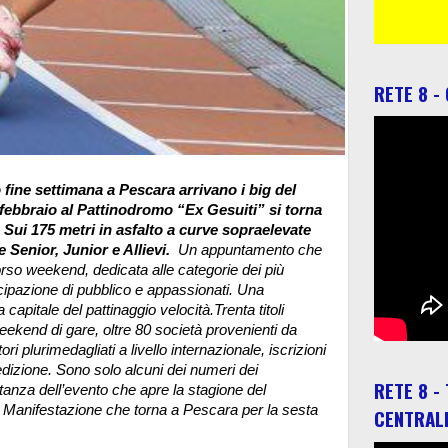
RETE 8 -
fine settimana a Pescara arrivano i big del
febbraio al Pattinodromo “Ex Gesuiti” si torna
. Sui 175 metri in asfalto a curve sopraelevate
ore Senior, Junior e Allievi.
Un appuntamento che
corso weekend, dedicata alle categorie dei più
cipazione di pubblico e appassionati. Una
capitale del pattinaggio velocità.
Trenta titoli
 weekend di gare, oltre 80 società provenienti da
ori plurimedagliati a livello internazionale, iscrizioni
edizione. Sono solo alcuni dei numeri dei
RETE 8 -
tanza dell’evento che apre la stagione del
e. Manifestazione che torna a Pescara per la sesta
CENTRAL