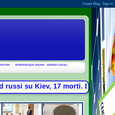
IOSTRA
INTRODACQUA AGORA - SERVIZI LOCALI
 morti. Drone con esplosivo trovato