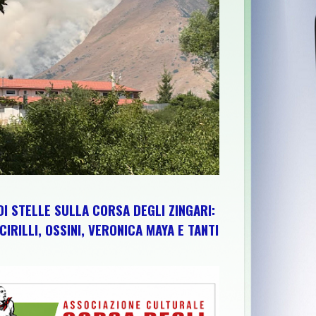
ESTA EDIZIONE TRA PEDALATE E SAPORI DEL TERRITORIO
>>
"
DI STELLE SULLA CORSA DEGLI ZINGARI:
CIRILLI, OSSINI, VERONICA MAYA E TANTI