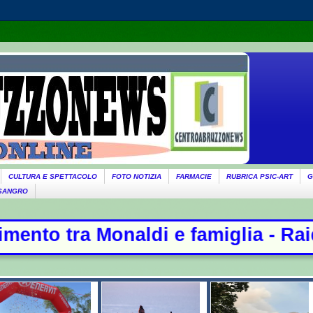
CULTURA E SPETTACOLO
FOTO NOTIZIA
FARMACIE
RUBRICA PSIC-ART
G
 SANGRO
 famiglia - Raid russi su Kiev, 17