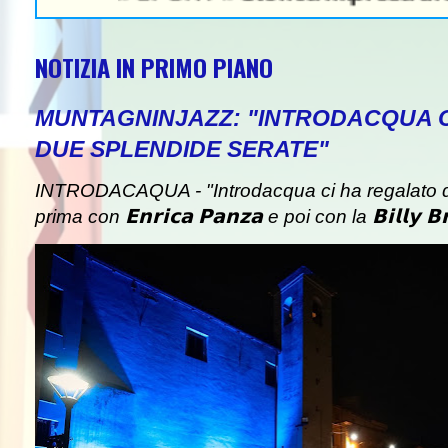
NOTIZIA IN PRIMO PIANO
MUNTAGNINJAZZ: "INTRODACQUA 
DUE SPLENDIDE SERATE"
INTRODACAQUA - "Introdacqua ci ha regalato d
prima con 𝗘𝗻𝗿𝗶𝗰𝗮 𝗣𝗮𝗻𝘇𝗮 e poi con la 𝗕𝗶𝗹𝗹𝘆 𝗕𝗿