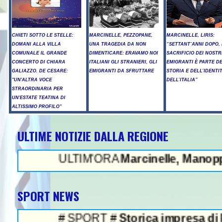
CHIETI SOTTO LE STELLE:
MARCINELLE, PEZZOPANE,
MARCINELLE, LIRIS:
DOMANI ALLA VILLA
UNA TRAGEDIA DA NON
“SETTANT’ANNI DOPO, 
COMUNALE IL GRANDE
DIMENTICARE: ERAVAMO NOI
SACRIFICIO DEI NOSTR
CONCERTO DI CHIARA
ITALIANI GLI STRANIERI, GLI
EMIGRANTI È PARTE D
GALIAZZO. DE CESARE:
EMIGRANTI DA SFRUTTARE
STORIA E DELL’IDENTI
"UN'ALTRA VOCE
DELL’ITALIA”
STRAORDINARIA PER
UN'ESTATE TEATINA DI
ALTISSIMO PROFILO"
ULTIME NOTIZIE DALLA REGIONE
NEWS IN EVI
ULTIM'ORA
Marcinelle, Manoppello ricor
SPORT NEWS
# SPORT #
Storica impresa di Pellacani,