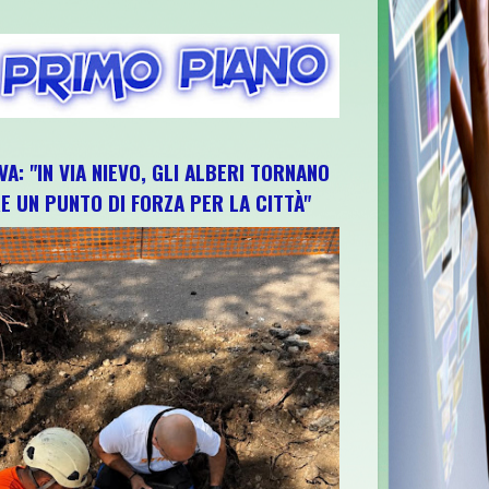
VA: "IN VIA NIEVO, GLI ALBERI TORNANO
E UN PUNTO DI FORZA PER LA CITTÀ"