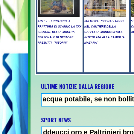
ARTE E TERRITORIO: A
SULMONA: "SOPRALLUOGO
“
FRATTURA DI SCANNO LA XXX
NEL CANTIERE DELLA
C
EDIZIONE DELLA MOSTRA
CAPPELLA MONUMENTALE
A
PERSONALE DI NESTORE
INTITOLATA ALLA FAMIGLIA
PRESUTTI, "RITORNI"
MAZARA"
ULTIME NOTIZIE DALLA REGIONE
zo acqua potabile, se non bollita - Abuso 
NEWS
SPORT NEWS
 Taddeucci oro e Paltrinieri bronzo nella 5 