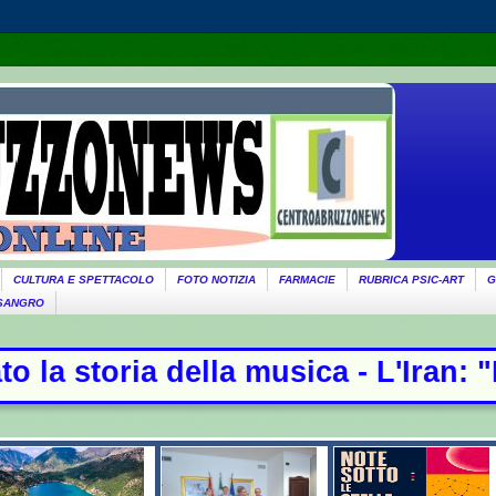
CULTURA E SPETTACOLO
FOTO NOTIZIA
FARMACIE
RUBRICA PSIC-ART
G
 SANGRO
ella musica - L'Iran: "Non stiamo n