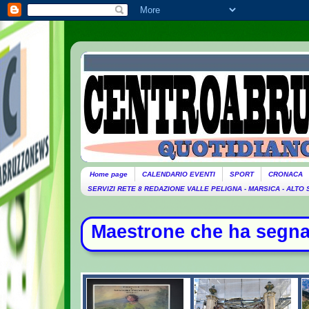
Home page
CALENDARIO EVENTI
SPORT
CRONACA
SERVIZI RETE 8 REDAZIONE VALLE PELIGNA - MARSICA - ALTO
aestrone che ha segnato la storia d