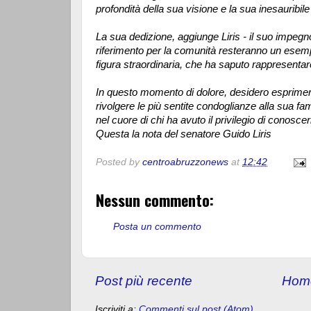
profondità della sua visione e la sua inesauribile
La sua dedizione, aggiunge Liris - il suo impegn
riferimento per la comunità resteranno un esemp
figura straordinaria, che ha saputo rappresentare
In questo momento di dolore, desidero esprimere
rivolgere le più sentite condoglianze alla sua f
nel cuore di chi ha avuto il privilegio di conoscer
Questa la nota del senatore Guido Liris
Posted by
centroabruzzonews
at
12:42
Nessun commento:
Posta un commento
Post più recente
Hom
Iscriviti a:
Commenti sul post (Atom)