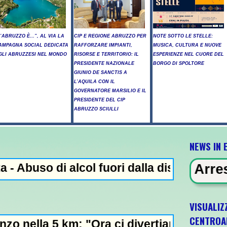
L’ABRUZZO È…”, AL VIA LA
CIP E REGIONE ABRUZZO PER
NOTE SOTTO LE STELLE:
AMPAGNA SOCIAL DEDICATA
RAFFORZARE IMPIANTI,
MUSICA, CULTURA E NUOVE
GLI ABRUZZESI NEL MONDO
RISORSE E TERRITORIO: IL
ESPERIENZE NEL CUORE DEL
PRESIDENTE NAZIONALE
BORGO DI SPOLTORE
GIUNIO DE SANCTIS A
L’AQUILA CON IL
GOVERNATORE MARSILIO E IL
PRESIDENTE DEL CIP
ABRUZZO SCIULLI
NEWS IN 
di alcol fuori dalla discoteca, minorenni i
 IN EVIDENZA - Arresto illegale e p
VISUALIZ
CENTROA
km: "Ora ci divertiamo in staffetta"- L'Ital