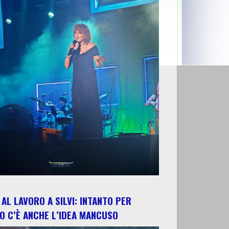
AL LAVORO A SILVI: INTANTO PER
O C’È ANCHE L’IDEA MANCUSO