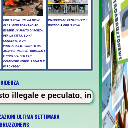
GIULIANOVA: "IN VIA NIEVO,
INAUGURATO CENTRO PER L'
GLI ALBERI TORNANO AD
IMPIEGO A GIULIANOVA
ESSERE UN PUNTO DI FORZA
PER LA CITTÀ. LO HA
CONSENTITO UN
PROTOCOLLO, FIRMATO DA
AMMINISTRAZIONE COMUNALE
E CONALPA PER FAR
CONVIVERE VERDE, ASFALTI E
PARCHEGGI"
EVIDENZA
ntossicati a Pescara - Il vento riaccende i
eculato, in carcere 5 vigili urban
ZAZIONI ULTIMA SETTIMANA
BRUZZONEWS
ia U21 il 5 ottobre a Pescara l'ultima gara 