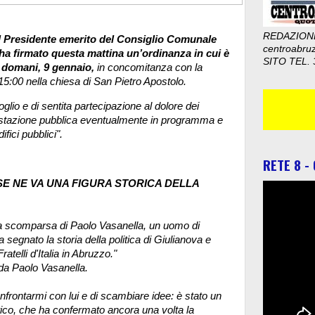
REDAZION
l Presidente emerito del Consiglio Comunale
centroabru
ha firmato questa mattina un’ordinanza in cui è
SITO TEL. 
i domani, 9 gennaio,
in concomitanza con la
15:00 nella chiesa di San Pietro Apostolo.
oglio e di sentita partecipazione al dolore dei
festazione pubblica eventualmente in programma e
fici pubblici".
RETE 8 -
E NE VA UNA FIGURA STORICA DELLA
a scomparsa di Paolo Vasanella, un uomo di
 segnato la storia della politica di Giulianova e
atelli d'Italia in Abruzzo."
rda Paolo Vasanella.
onfrontarmi con lui e di scambiare idee: è stato un
co, che ha confermato ancora una volta la