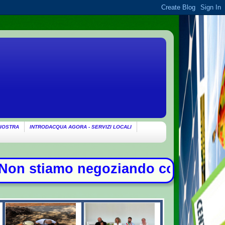
IOSTRA
INTRODACQUA AGORA - SERVIZI LOCALI
egoziando con gli Usa su Hormuz, so