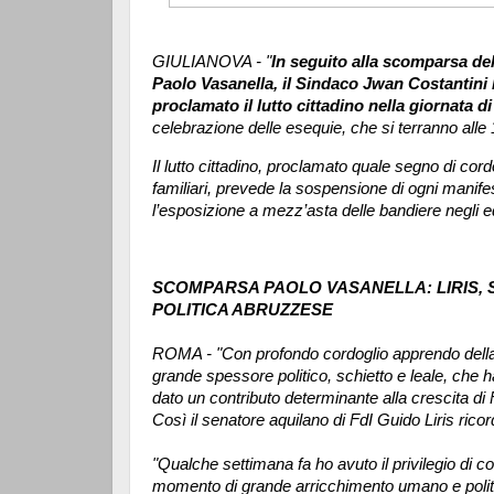
GIULIANOVA - "
In seguito alla scomparsa de
Paolo Vasanella, il Sindaco Jwan Costantini 
proclamato il lutto cittadino nella giornata d
celebrazione delle esequie, che si terranno alle 
Il lutto cittadino, proclamato quale segno di cord
familiari, prevede la sospensione di ogni mani
l’esposizione a mezz’asta delle bandiere negli edi
SCOMPARSA PAOLO VASANELLA: LIRIS, S
POLITICA ABRUZZESE
ROMA - "Con profondo cordoglio apprendo dell
grande spessore politico, schietto e leale, che ha
dato un contributo determinante alla crescita di Fr
Così il senatore aquilano di FdI Guido Liris rico
"Qualche settimana fa ho avuto il privilegio di c
momento di grande arricchimento umano e politi