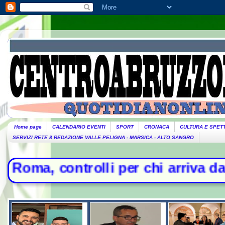
Home page
CALENDARIO EVENTI
SPORT
CRONACA
CULTURA E SPET
SERVIZI RETE 8 REDAZIONE VALLE PELIGNA - MARSICA - ALTO SANGRO
li per chi arriva dall'Italia- Scont