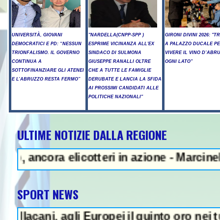
UNIVERSITÀ, GIOVANI
"NARDELLA(CNPP-SPP )
GIRONI DIVINI 2026: "T
DEMOCRATICI E PD: “NESSUN
ESPRIME VICINANZA ALL'EX
A PALAZZO DUCALE P
TRIONFALISMO. IL GOVERNO
SINDACO DI SULMONA
VIVERE IL VINO D’ABR
CONTINUA A
GIUSEPPE RANALLI OLTRE
OGNI LATO"
SOTTOFINANZIARE GLI ATENEI
CHE A TUTTE LE FAMIGLIE
E L’ABRUZZO RESTA FERMO”
DERUBATE E LANCIA LA SFIDA
AI PROSSIMI CANDIDATI ALLE
POLITICHE NAZIONALI"
ULTIME NOTIZIE DALLA REGIONE
 - Teheran: "Se Usa non corregg
ra elicotteri in azione - Marcinelle, Manop
SPORT NEWS
, agli Europei il quinto oro nei tuffi sinc