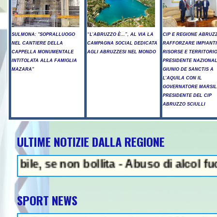
SULMONA: "SOPRALLUOGO
“L’ABRUZZO È…”, AL VIA LA
CIP E REGIONE ABRUZ
NEL CANTIERE DELLA
CAMPAGNA SOCIAL DEDICATA
RAFFORZARE IMPIANTI
CAPPELLA MONUMENTALE
AGLI ABRUZZESI NEL MONDO
RISORSE E TERRITORIO:
INTITOLATA ALLA FAMIGLIA
PRESIDENTE NAZIONA
MAZARA"
GIUNIO DE SANCTIS A
L’AQUILA CON IL
GOVERNATORE MARSILI
PRESIDENTE DEL CIP
ABRUZZO SCIULLI
ULTIME NOTIZIE DALLA REGIONE
NEWS IN EVIDENZA - A
 se non bollita - Abuso di alcol fuori dall
SPORT NEWS