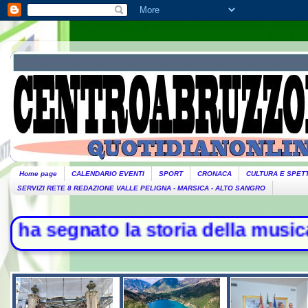
Home page
CALENDARIO EVENTI
SPORT
CRONACA
CULTURA E SPET
SERVIZI RETE 8 REDAZIONE VALLE PELIGNA - MARSICA - ALTO SANGRO
ato la storia della musica - L'Iran