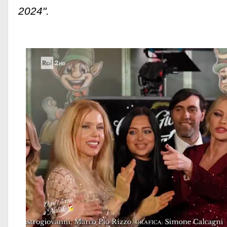
2024".