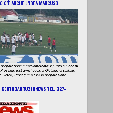
O C’È ANCHE L’IDEA MANCUSO
 preparazione e calciomercato: il punto su innesti
e. Prossimo test amichevole a Giulianova (sabato
ta Rete8) Prosegue a Silvi la preparazione
I CENTROABRUZZONEWS TEL. 327-