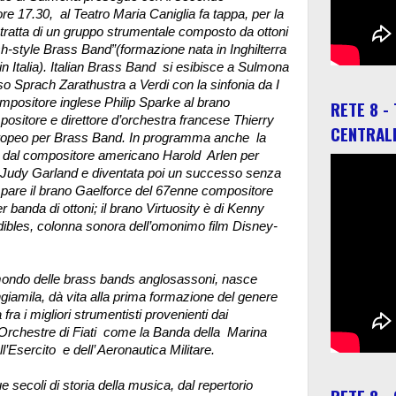
 17.30, al Teatro Maria Caniglia fa tappa, per la
i tratta di un gruppo strumentale composto da ottoni
sh-style Brass Band”(formazione nata in Inghilterra
in Italia). Italian Brass Band si esibisce a Sulmona
Sprach Zarathustra a Verdi con la sinfonia da I
mpositore inglese Philip Sparke al brano
RETE 8 -
sitore e direttore d’orchestra francese Thierry
CENTRAL
Europeo per Brass Band. In programma anche la
 dal compositore americano Harold Arlen per
 da Judy Garland e diventata poi un successo senza
are il brano Gaelforce del 67enne compositore
banda di ottoni; il brano Virtuosity è di Kenny
dibles, colonna sonora dell’omonimo film Disney-
l mondo delle brass bands anglosassoni, nasce
giamila, dà vita alla prima formazione del genere
 fra i migliori strumentisti provenienti dai
e Orchestre di Fiati come la Banda della Marina
ell’Esercito e dell’ Aeronautica Militare.
 secoli di storia della musica, dal repertorio