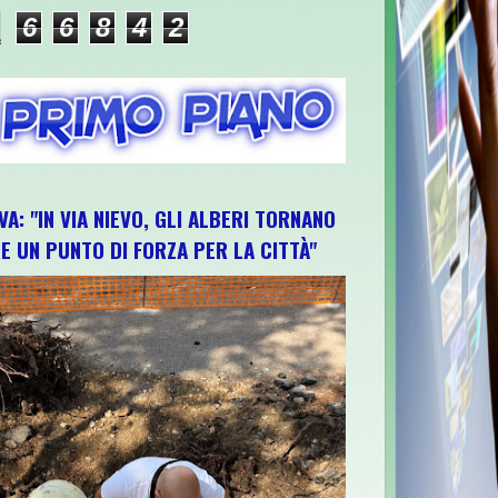
6
6
8
4
2
VA: "IN VIA NIEVO, GLI ALBERI TORNANO
E UN PUNTO DI FORZA PER LA CITTÀ"