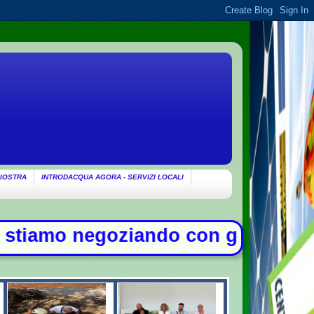
IOSTRA
INTRODACQUA AGORA - SERVIZI LOCALI
iando con gli Usa su Hormuz, solo 