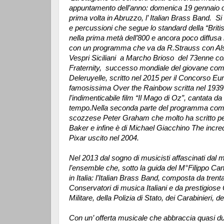
appuntamento dell’anno: domenica 19 gennaio ore
prima volta in Abruzzo, l’ Italian Brass Band. S
e percussioni che segue lo standard della “Briti
nella prima metà dell’800 e ancora poco diffusa 
con un programma che va da R.Strauss con Also 
Vespri Siciliani a Marcho Brioso del 73enne co
Fraternity, successo mondiale del giovane compo
Deleruyelle, scritto nel 2015 per il Concorso 
famosissima Over the Rainbow scritta nel 1939
l’indimenticabile film “Il Mago di Oz”, cantata
tempo.Nella seconda parte del programma comp
scozzese Peter Graham che molto ha scritto per 
Baker e infine è di Michael Giacchino The incre
Pixar uscito nel 2004.
Nel 2013 dal sogno di musicisti affascinati da
l’ensemble che, sotto la guida del M°Filippo Can
in Italia: l’Italian Brass Band, composta da trenta
Conservatori di musica Italiani e da prestigios
Militare, della Polizia di Stato, dei Carabinieri, d
Con un’ offerta musicale che abbraccia quasi due