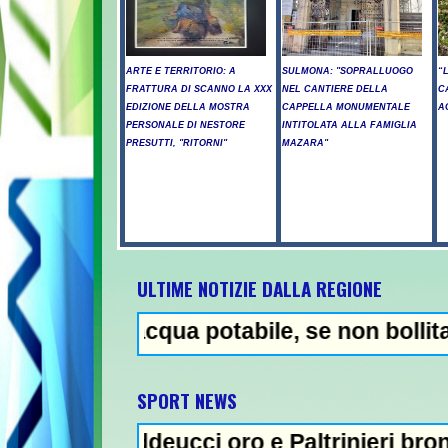
ARTE E TERRITORIO: A
SULMONA: "SOPRALLUOGO
“
FRATTURA DI SCANNO LA XXX
NEL CANTIERE DELLA
C
EDIZIONE DELLA MOSTRA
CAPPELLA MONUMENTALE
A
PERSONALE DI NESTORE
INTITOLATA ALLA FAMIGLIA
PRESUTTI, "RITORNI"
MAZARA"
ULTIME NOTIZIE DALLA REGIONE
o acqua potabile, se non bollita - Abuso d
NEWS 
SPORT NEWS
Taddeucci oro e Paltrinieri bronzo nella 5 k