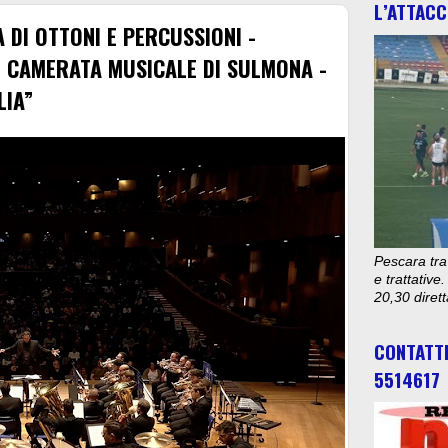
L’ATTACC
 DI OTTONI E PERCUSSIONI -
- CAMERATA MUSICALE DI SULMONA -
LIA”
Pescara tra
e trattativ
20,30 diret
CONTATT
5514617