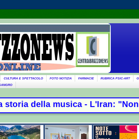
CULTURA E SPETTACOLO
FOTO NOTIZIA
FARMACIE
RUBRICA PSIC-ART
G
 SANGRO
 musica - L'Iran: "Non stiamo negoz