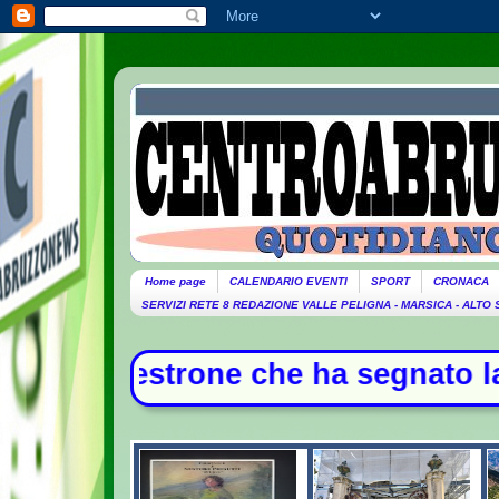
Home page
CALENDARIO EVENTI
SPORT
CRONACA
SERVIZI RETE 8 REDAZIONE VALLE PELIGNA - MARSICA - ALTO
rone che ha segnato la storia della