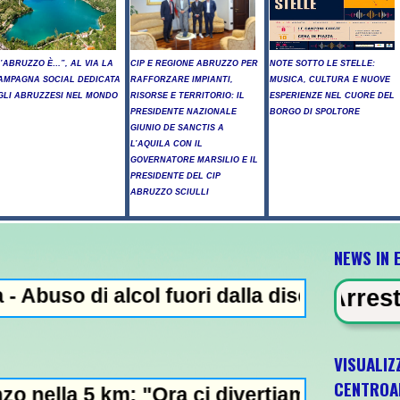
L’ABRUZZO È…”, AL VIA LA
CIP E REGIONE ABRUZZO PER
NOTE SOTTO LE STELLE:
AMPAGNA SOCIAL DEDICATA
RAFFORZARE IMPIANTI,
MUSICA, CULTURA E NUOVE
GLI ABRUZZESI NEL MONDO
RISORSE E TERRITORIO: IL
ESPERIENZE NEL CUORE DEL
PRESIDENTE NAZIONALE
BORGO DI SPOLTORE
GIUNIO DE SANCTIS A
L’AQUILA CON IL
GOVERNATORE MARSILIO E IL
PRESIDENTE DEL CIP
ABRUZZO SCIULLI
NEWS IN 
i alcol fuori dalla discoteca, minorenni in
IN EVIDENZA - Arresto illegale e pe
VISUALIZ
CENTROA
m: "Ora ci divertiamo in staffetta"- L'Itali