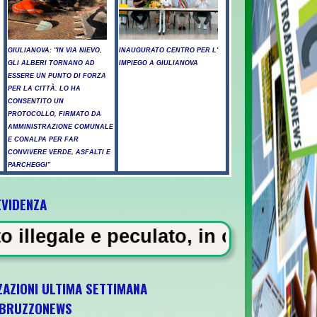
GIULIANOVA: "IN VIA NIEVO,
INAUGURATO CENTRO PER L'
GLI ALBERI TORNANO AD
IMPIEGO A GIULIANOVA
ESSERE UN PUNTO DI FORZA
PER LA CITTÀ. LO HA
CONSENTITO UN
PROTOCOLLO, FIRMATO DA
AMMINISTRAZIONE COMUNALE
E CONALPA PER FAR
CONVIVERE VERDE, ASFALTI E
PARCHEGGI"
EVIDENZA
tossicati a Pescara - Il vento riaccende il
culato, in carcere 5 vigili urbani
ZAZIONI ULTIMA SETTIMANA
BRUZZONEWS
a U21 il 5 ottobre a Pescara l'ultima gara d