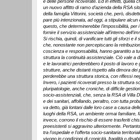
e delle persone ricoverate.
Ed in effetti, quell
un nuovo affitto di ramo d’azienda della RSA sita
della famiglia Vittorini, società che, però, disd
pare più intenzionata, ad oggi, a stipulare alcun 
questo, che determinerebbe l’impossibilità, per i l
fornire il servizio assistenziale all’interno dell
Si rischia, quindi, di vanificare tutti gli sforzi e i
che, nonostante non percepiscano la retribuzione
coscienza e responsabilità, hanno garantito a tut
struttura la continuità assistenziale. Ciò vale a d
e le lavoratrici perderebbero il posto di lavoro e gl
strutture, anche distanti rispetto alla dimora dei
perderebbe una struttura storica, con riflessi ne
Invero, i pazienti ricoverati presso la struttura so
pluripatologie, anche croniche, di difficile gesti
socio-assistenziali, che, senza la RSA di Villa Do
e dei sanitari, affollando, peraltro, con tutta pr
va detto, già lontani dalle loro case a causa dell
luoghi della RSA, un ambiente ormai familiare, f
invece, corrono il rischio di essere trasferiti chi
preesistenti si aggravino ulteriormente. Pertant
tra l’ospedale e l’offerta socio-sanitaria territor
vivono in condizioni di cronicità, fragilità o disa