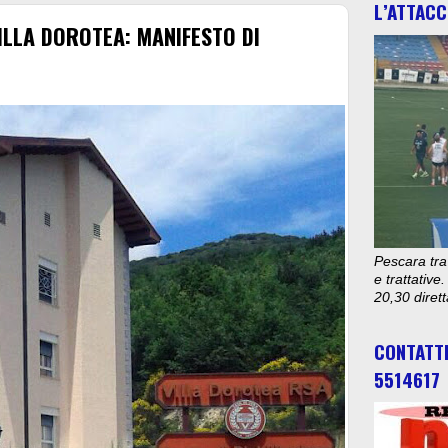
L’ATTACC
ILLA DOROTEA: MANIFESTO DI
Pescara tra
e trattativ
20,30 diret
CONTATT
5514617