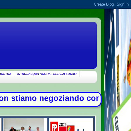
IOSTRA
INTRODACQUA AGORA - SERVIZI LOCALI
oziando con gli Usa su Hormuz, sol