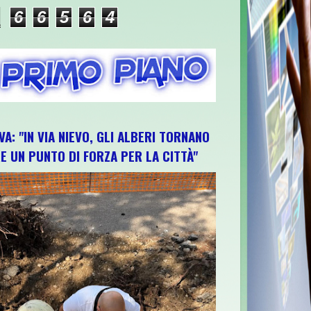
6
6
5
6
4
VA: "IN VIA NIEVO, GLI ALBERI TORNANO
E UN PUNTO DI FORZA PER LA CITTÀ"