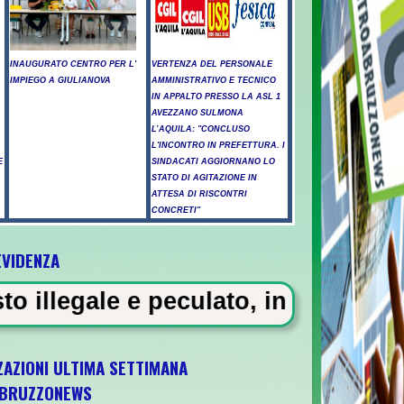
INAUGURATO CENTRO PER L'
VERTENZA DEL PERSONALE
IMPIEGO A GIULIANOVA
AMMINISTRATIVO E TECNICO
IN APPALTO PRESSO LA ASL 1
AVEZZANO SULMONA
L’AQUILA: "CONCLUSO
L'INCONTRO IN PREFETTURA. I
E
SINDACATI AGGIORNANO LO
STATO DI AGITAZIONE IN
ATTESA DI RISCONTRI
CONCRETI"
EVIDENZA
ntossicati a Pescara - Il vento riaccende i
eculato, in carcere 5 vigili urban
ZAZIONI ULTIMA SETTIMANA
BRUZZONEWS
ara l'ultima gara di qualificazione a Euro 