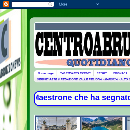
Home page
CALENDARIO EVENTI
SPORT
CRONACA
SERVIZI RETE 8 REDAZIONE VALLE PELIGNA - MARSICA - ALTO
strone che ha segnato la storia del