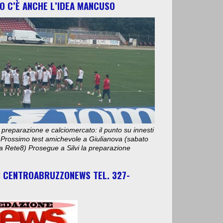
O C’È ANCHE L’IDEA MANCUSO
 preparazione e calciomercato: il punto su innesti
e. Prossimo test amichevole a Giulianova (sabato
ta Rete8) Prosegue a Silvi la preparazione
I CENTROABRUZZONEWS TEL. 327-