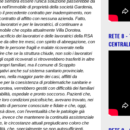
a che sembra essere l’unica soluzione passerebbe da
 nell’immobile di proprietà della società Gardenia,
etto il precedente contratto per inadempimento, non
contratto di affitto con nessuna azienda. Fatto,
avoratori e per le lavoratrici, di continuare a
’immobile che ospita attualmente Villa Dorotea.
RETE 8 -
l sacrificio dei lavoratori e delle lavoratrici della RSA
 da oltre tre mesi, con spirito di abnegazione, con
CENTRAL
te le persone fragili e malate ricoverate nella
ire che se la struttura chiude, non solo i lavoratori
i ospiti ricoverati si ritroverebbero trasferiti in altre
 propri familiari, ma il comune di Scoppito
gativi anche sul sistema sanitario provinciale.
no, nella maggior parte dei casi, afflitti da
one per la coesistenza di problematiche sanitarie e
rotea, verrebbero gestiti con difficoltà dei familiari
obabilità, ospedale e pronto soccorso. Pazienti che,
e loro condizioni psicofisiche, avevano trovato, nei
atto di persone conosciute e fidate e che, oggi,
ssà dove, con l’eventualità che le patologie già
o, invece che mantenere la continuità assistenziale
iale, le circostanze attuali pregiudicano coloro che
bilità, che, specialmente se non autosufficienti,