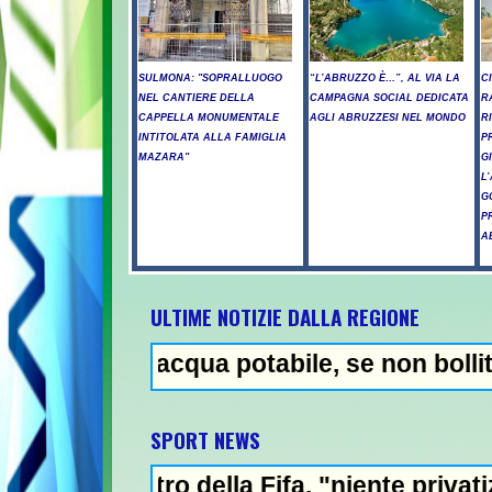
SULMONA: "SOPRALLUOGO
“L’ABRUZZO È…”, AL VIA LA
C
NEL CANTIERE DELLA
CAMPAGNA SOCIAL DEDICATA
R
CAPPELLA MONUMENTALE
AGLI ABRUZZESI NEL MONDO
R
INTITOLATA ALLA FAMIGLIA
P
MAZARA"
G
L
G
P
A
ULTIME NOTIZIE DALLA REGIONE
zo acqua potabile, se non bollita - Abuso d
NEWS 
SPORT NEWS
tro della Fifa, "niente privatizzazione del 