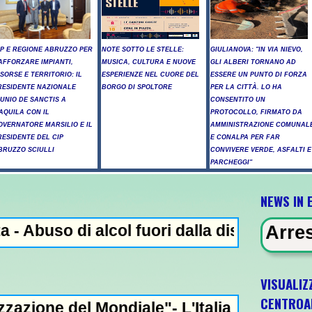
IP E REGIONE ABRUZZO PER
NOTE SOTTO LE STELLE:
GIULIANOVA: "IN VIA NIEVO,
AFFORZARE IMPIANTI,
MUSICA, CULTURA E NUOVE
GLI ALBERI TORNANO AD
ISORSE E TERRITORIO: IL
ESPERIENZE NEL CUORE DEL
ESSERE UN PUNTO DI FORZA
RESIDENTE NAZIONALE
BORGO DI SPOLTORE
PER LA CITTÀ. LO HA
IUNIO DE SANCTIS A
CONSENTITO UN
’AQUILA CON IL
PROTOCOLLO, FIRMATO DA
OVERNATORE MARSILIO E IL
AMMINISTRAZIONE COMUNAL
RESIDENTE DEL CIP
E CONALPA PER FAR
BRUZZO SCIULLI
CONVIVERE VERDE, ASFALTI E
PARCHEGGI"
NEWS IN 
i alcol fuori dalla discoteca, minorenni i
IN EVIDENZA - Arresto illegale e p
VISUALIZ
CENTROA
Mondiale"- L'Italia U21 il 5 ottobre a Pesc