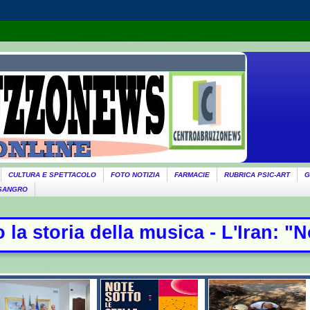
CULTURA E SPETTACOLO
FOTO NOTIZIA
FARMACIE
RUBRICA PSIC-ART
G
 SANGRO
la musica - L'Iran: "Non stiamo neg