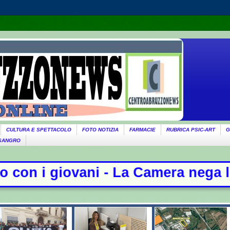
CULTURA E SPETTACOLO
FOTO NOTIZIA
FARMACIE
RUBRICA PSIC-ART
G
 SANGRO
amera nega l'acquisizione delle ch