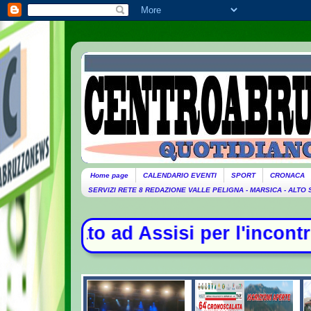
Home page
CALENDARIO EVENTI
SPORT
CRONACA
SERVIZI RETE 8 REDAZIONE VALLE PELIGNA - MARSICA - ALTO
per l'incontro con i giovani - La C