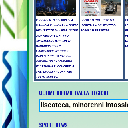
IL CONCERTO DI FIORELLA
POPOLI TERME: CON 123
C
MANNOIA ILLUMINA LA NOTTE
ISCRITTI LA 64ª SVOLTE DI
L
DELL’ESTATE GIULIESE. OLTRE
POPOLI SI PRESENTA
P
2000 PERSONE L’HANNO
P
APPLAUDITA, IERI, SULLA
L
BANCHINA DI RIVA.
C
L’ASSESSORE MARCO DI
CARLO: “ UN EVENTO CHE
CORONA UN CALENDARIO
ECCEZIONALE. CONCERTI E
SPETTACOLI ANCORA PER
TUTTO AGOSTO.”
ULTIME NOTIZIE DALLA REGIONE
a discoteca, minorenni intossicati a Pescar
SPORT NEWS