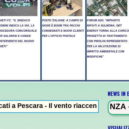
HIETI FC: "IL SINDACO
POSTE ITALIANE: A CAMPO DI
FORUM H2O: "IMPIANTO
EGNINI INDICA LA VIA. LA
GIOVE È BOOM TRA PACCHI
RIFIUTI A SULMONA, GET
ROCEDURA CONCORSUALE
CONSEGNATI E NUOVI CLIENTI
ENERGY TORNA ALLA CARICA
ER SALVARSI E CHIEDE
PER L'UFFICIO POSTALE
PROGETTO DI TRATTAMENTO
'INTERVENTO DEL NUOVO
CON PIROLISI RIPRESENTATO
HIETI"
PER LA VALUTAZIONE DI
IMPATTO AMBIENTALE CON
MODIFICHE"
NEWS IN 
a - Il vento riaccende il rogo nell'Aquilan
NEWS IN EVIDENZA - Trump, "abbiam
VISUALIZ