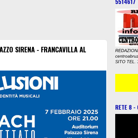
5514617
AZZO SIRENA - FRANCAVILLA AL
REDAZION
centroabru
SITO TEL. 
RETE 8 -