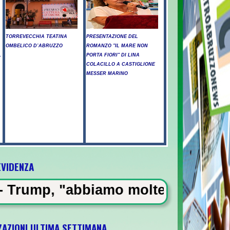
TORREVECCHIA TEATINA
PRESENTAZIONE DEL
OMBELICO D’ABRUZZO
ROMANZO "IL MARE NON
.
PORTA FIORI" DI LINA
COLACILLO A CASTIGLIONE
MESSER MARINO
EVIDENZA
o, emergenza in Abruzzo -
o molte munizioni, puniremo i div
ZAZIONI ULTIMA SETTIMANA