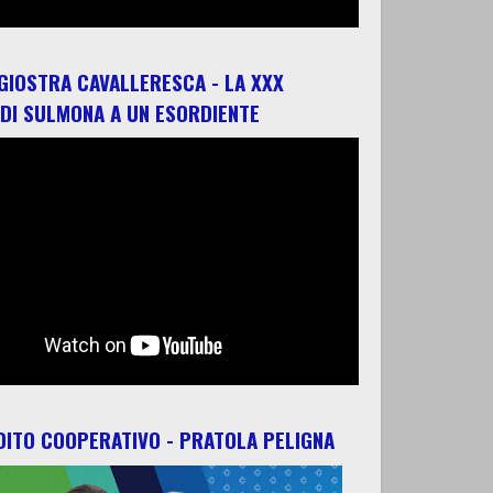
 GIOSTRA CAVALLERESCA - LA XXX
 DI SULMONA A UN ESORDIENTE
ITO COOPERATIVO - PRATOLA PELIGNA