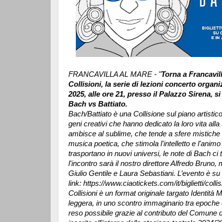
FRANCAVILLA AL MARE - "
Torna a Francavil
Collisioni, la serie di lezioni concerto organ
2025, alle ore 21, presso il Palazzo Sirena, si
Bach vs Battiato.
Bach/Battiato è una Collisione sul piano artistico,
geni creativi che hanno dedicato la loro vita al
ambisce al sublime, che tende a sfere mistiche 
musica poetica, che stimola l'intelletto e l'animo
trasportano in nuovi universi, le note di Bach ci t
l'incontro sarà il nostro direttore Alfredo Bruno,
Giulio Gentile e Laura Sebastiani. L’evento è su
link: https://www.ciaotickets.com/it/biglietti/colli
Collisioni è un format originale targato Identit
leggera, in uno scontro immaginario tra epoche e 
reso possibile grazie al contributo del Comune d