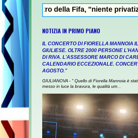
 della Fifa, "niente privatizzazione del Mo
NOTIZIA IN PRIMO PIANO
IL CONCERTO DI FIORELLA MANNOIA I
GIULIESE. OLTRE 2000 PERSONE L’HA
DI RIVA. L’ASSESSORE MARCO DI CA
CALENDARIO ECCEZIONALE. CONCERT
AGOSTO.”
GIULIANOVA - " Quello di Fiorella Mannoia è sta
messo in luce la bravura, le qualità um...