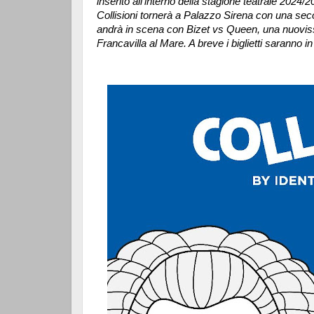
inserito all’interno della stagione teatrale 2024
Collisioni tornerà a Palazzo Sirena con una secon
andrà in scena con Bizet vs Queen, una nuoviss
Francavilla al Mare. A breve i biglietti saranno i