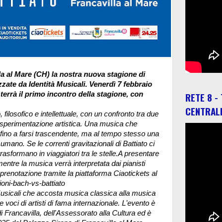
la al Mare (CH) la nostra nuova stagione di
izzate da Identità Musicali. Venerdì 7 febbraio
 terrà il primo incontro della stagione, con
RETE 8 -
CENTRAL
 filosofico e intellettuale, con un confronto tra due
la sperimentazione artistica. Una musica che
fino a farsi trascendente, ma al tempo stesso una
 umano. Se le correnti gravitazionali di Battiato ci
rasformano in viaggiatori tra le stelle.
A presentare
 mentre la musica verrà interpretata dai pianisti
 prenotazione tramite la piattaforma Ciaotickets al
sioni-bach-vs-battiato
à Musicali che accosta musica classica alla musica
voci di artisti di fama internazionale. L'evento è
i Francavilla, dell'Assessorato alla Cultura ed è