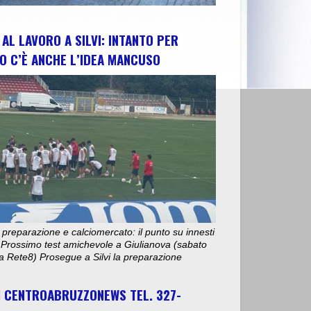
AL LAVORO A SILVI: INTANTO PER
O C’È ANCHE L’IDEA MANCUSO
 preparazione e calciomercato: il punto su innesti
e. Prossimo test amichevole a Giulianova (sabato
ta Rete8) Prosegue a Silvi la preparazione
I CENTROABRUZZONEWS TEL. 327-