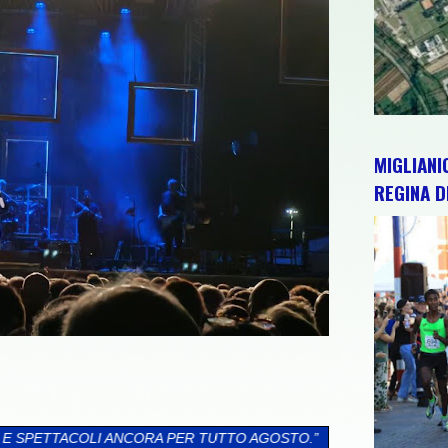
MIGLIANI
REGINA D
ER TUTTO AGOSTO.”
>>
POPOLI TERME: CON 123 ISCRITTI LA 64ª