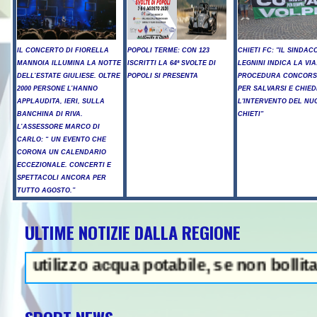
IL CONCERTO DI FIORELLA
POPOLI TERME: CON 123
CHIETI FC: "IL SINDAC
MANNOIA ILLUMINA LA NOTTE
ISCRITTI LA 64ª SVOLTE DI
LEGNINI INDICA LA VIA
DELL’ESTATE GIULIESE. OLTRE
POPOLI SI PRESENTA
PROCEDURA CONCORS
2000 PERSONE L’HANNO
PER SALVARSI E CHIED
APPLAUDITA, IERI, SULLA
L'INTERVENTO DEL NU
BANCHINA DI RIVA.
CHIETI"
L’ASSESSORE MARCO DI
CARLO: “ UN EVENTO CHE
CORONA UN CALENDARIO
ECCEZIONALE. CONCERTI E
SPETTACOLI ANCORA PER
TUTTO AGOSTO.”
ULTIME NOTIZIE DALLA REGIONE
rump, "abbiamo molte munizioni, 
izzo acqua potabile, se non bollita - Abuso