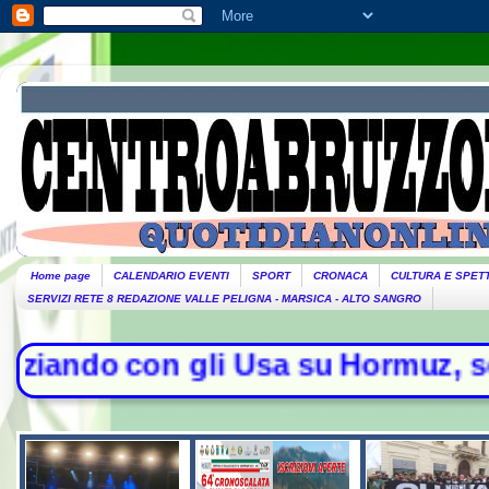
Home page
CALENDARIO EVENTI
SPORT
CRONACA
CULTURA E SPET
SERVIZI RETE 8 REDAZIONE VALLE PELIGNA - MARSICA - ALTO SANGRO
i Usa su Hormuz, solo con l'Oman". 