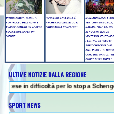
INTRODACQUA: PERDE IL
"SPOLTORE ENSEMBLE È
MUNTAGNINJAZZ FEST
CONTROLLO DELL'AUTO E
ANCHE CULTURA, ECCO IL
VENT'ANNI DI MUSICA,
FINISCE CONTRO UN ALBERO.
PROGRAMMA COMPLETO"
NATURA: "DAL 23 LUGL
CODICE ROSSO PER UN
22 AGOSTO 2026 LA
50ENNE
VENTESIMA EDIZIONE 
FESTIVAL DIFFUSO SI
ARRICCHISCE DI DUE
ANTEPRIME E DI NUOVI
CONCERTI GRATUITI N
CUORE DI SULMONA"
ULTIME NOTIZIE DALLA REGIONE
 in difficoltà per lo stop a Schengen- Ince
SPORT NEWS