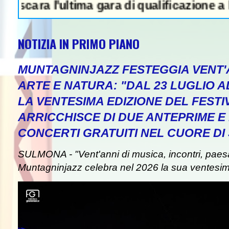
ra l'ultima gara di qualificazione a Euro '27
NOTIZIA IN PRIMO PIANO
MUNTAGNINJAZZ FESTEGGIA VENT'A
ARTE E NATURA: "DAL 23 LUGLIO A
LA VENTESIMA EDIZIONE DEL FESTI
WS IN EVIDENZA - Attentato a Ranuc
ARRICCHISCE DI DUE ANTEPRIME E 
CONCERTI GRATUITI NEL CUORE D
SULMONA - "Vent'anni di musica, incontri, paes
Muntagninjazz celebra nel 2026 la sua ventesim