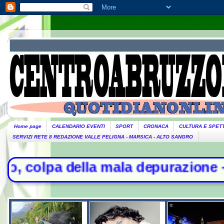
Home page
CALENDARIO EVENTI
SPORT
CRONACA
CULTURA E SPET
SERVIZI RETE 8 REDAZIONE VALLE PELIGNA - MARSICA - ALTO SANGRO
 della mala depurazione - Stretta d