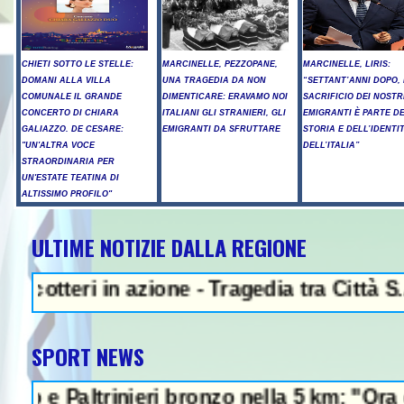
CHIETI SOTTO LE STELLE:
MARCINELLE, PEZZOPANE,
MARCINELLE, LIRIS:
DOMANI ALLA VILLA
UNA TRAGEDIA DA NON
“SETTANT’ANNI DOPO, 
COMUNALE IL GRANDE
DIMENTICARE: ERAVAMO NOI
SACRIFICIO DEI NOSTR
CONCERTO DI CHIARA
ITALIANI GLI STRANIERI, GLI
EMIGRANTI È PARTE D
GALIAZZO. DE CESARE:
EMIGRANTI DA SFRUTTARE
STORIA E DELL’IDENTI
"UN'ALTRA VOCE
DELL’ITALIA”
STRAORDINARIA PER
UN'ESTATE TEATINA DI
ALTISSIMO PROFILO"
ULTIME NOTIZIE DALLA REGIONE
NEWS IN EVIDENZA - Protest
n azione - Tragedia tra Città S.Angelo e M
SPORT NEWS
ieri bronzo nella 5 km: "Ora ci divertiamo 