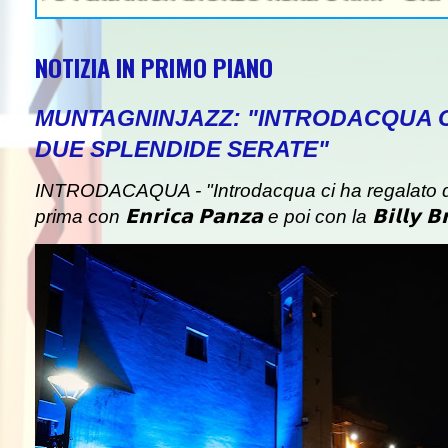
NOTIZIA IN PRIMO PIANO
MUNTAGNINJAZZ: "INTRODACQUA 
DUE SPLENDIDE SERATE"
INTRODACAQUA - "Introdacqua ci ha regalato d
prima con 𝗘𝗻𝗿𝗶𝗰𝗮 𝗣𝗮𝗻𝘇𝗮 e poi con la 𝗕𝗶𝗹𝗹𝘆 𝗕𝗿