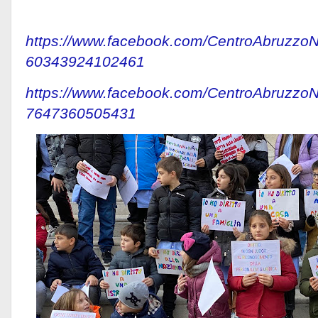
https://www.facebook.com/CentroAbruzzo
60343924102461
https://www.facebook.com/CentroAbruzzo
7647360505431