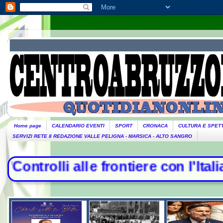
Home page
CALENDARIO EVENTI
SPORT
CRONACA
CULTURA E SPET
SERVIZI RETE 8 REDAZIONE VALLE PELIGNA - MARSICA - ALTO SANGRO
lle frontiere con l'Italia", la rito