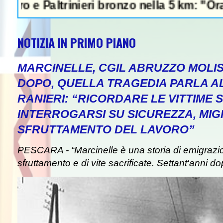
altrinieri bronzo nella 5 km: "Ora ci divert
NOTIZIA IN PRIMO PIANO
MARCINELLE, CGIL ABRUZZO MOLIS
DOPO, QUELLA TRAGEDIA PARLA A
RANIERI: “RICORDARE LE VITTIME S
INTERROGARSI SU SICUREZZA, MIG
SFRUTTAMENTO DEL LAVORO”
PESCARA - “Marcinelle è una storia di emigrazion
sfruttamento e di vite sacrificate. Settant'anni do