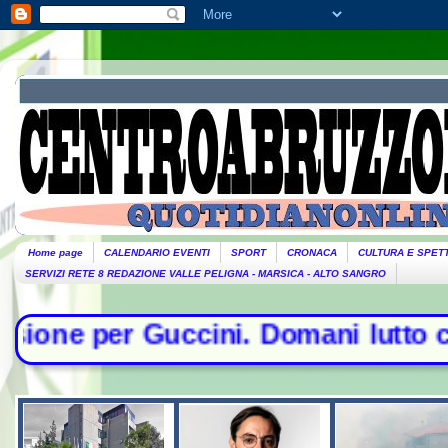
Home page
CALENDARIO EVENTI
SPORT
CRONACA
CULTURA E SPET
SERVIZI RETE 8 REDAZIONE VALLE PELIGNA - MARSICA - ALTO SANGRO
i. Domani lutto cittadino- Conte s