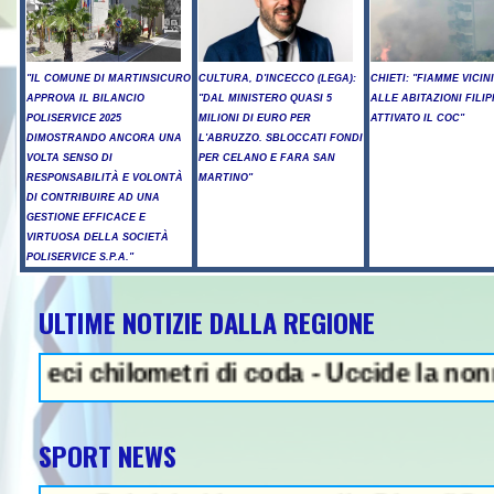
"IL COMUNE DI MARTINSICURO
CULTURA, D'INCECCO (LEGA):
CHIETI: "FIAMME VICIN
APPROVA IL BILANCIO
"DAL MINISTERO QUASI 5
ALLE ABITAZIONI FILIP
POLISERVICE 2025
MILIONI DI EURO PER
ATTIVATO IL COC"
DIMOSTRANDO ANCORA UNA
L'ABRUZZO. SBLOCCATI FONDI
VOLTA SENSO DI
PER CELANO E FARA SAN
RESPONSABILITÀ E VOLONTÀ
MARTINO"
DI CONTRIBUIRE AD UNA
GESTIONE EFFICACE E
VIRTUOSA DELLA SOCIETÀ
POLISERVICE S.P.A."
ULTIME NOTIZIE DALLA REGIONE
NEWS IN EVIDENZA - Sparator
hilometri di coda - Uccide la nonna a marte
SPORT NEWS