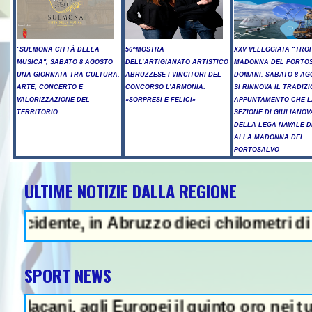
"SULMONA CITTÀ DELLA
56^MOSTRA
XXV VELEGGIATA “TRO
MUSICA", SABATO 8 AGOSTO
DELL’ARTIGIANATO ARTISTICO
MADONNA DEL PORTOS
UNA GIORNATA TRA CULTURA,
ABRUZZESE I VINCITORI DEL
DOMANI, SABATO 8 AG
ARTE, CONCERTO E
CONCORSO L’ARMONIA:
SI RINNOVA IL TRADIZ
VALORIZZAZIONE DEL
«SORPRESI E FELICI»
APPUNTAMENTO CHE L
TERRITORIO
SEZIONE DI GIULIANOV
DELLA LEGA NAVALE D
ALLA MADONNA DEL
PORTOSALVO
ULTIME NOTIZIE DALLA REGIONE
- Sparatoria in una scuola a Ban
e, in Abruzzo dieci chilometri di coda - U
SPORT NEWS
, agli Europei il quinto oro nei tuffi sincr