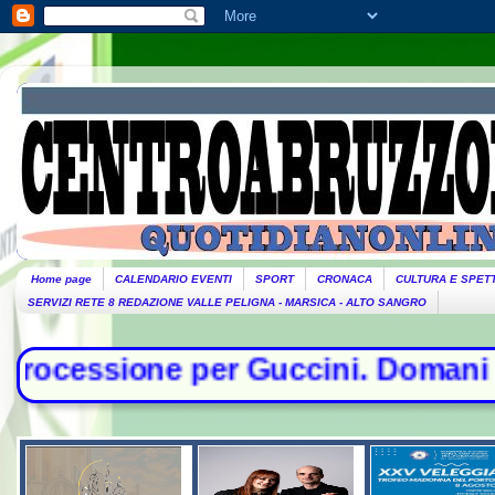
Home page
CALENDARIO EVENTI
SPORT
CRONACA
CULTURA E SPET
SERVIZI RETE 8 REDAZIONE VALLE PELIGNA - MARSICA - ALTO SANGRO
per Guccini. Domani lutto cittadino