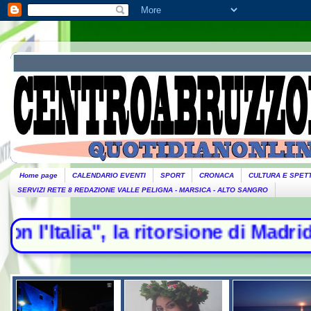
Home page
CALENDARIO EVENTI
SPORT
CRONACA
CULTURA E SPET
SERVIZI RETE 8 REDAZIONE VALLE PELIGNA - MARSICA - ALTO SANGRO
ia", la ritorsione di Madrid - Esod