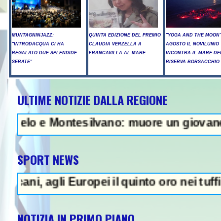
MUNTAGNINJAZZ:
QUINTA EDIZIONE DEL PREMIO
"YOGA AND THE MOON":
"INTRODACQUA CI HA
CLAUDIA VERZELLA A
AGOSTO IL NOVILUNIO
REGALATO DUE SPLENDIDE
FRANCAVILLA AL MARE
INCONTRA IL MARE DE
SERATE"
RISERVA BORSACCHIO
ULTIME NOTIZIE DALLA REGIONE
 Raid russi su Kiev, tre morti tra
 e Montesilvano: muore un giovane - In Abru
SPORT NEWS
 agli Europei il quinto oro nei tuffi sincro
NOTIZIA IN PRIMO PIANO