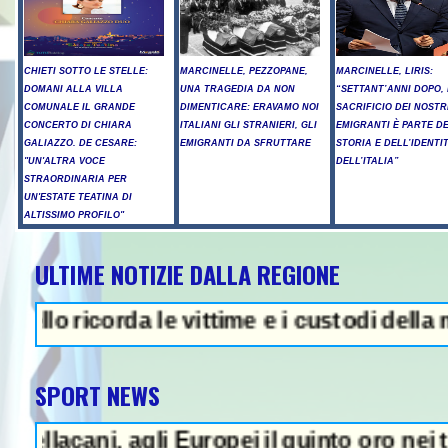
CHIETI SOTTO LE STELLE:
MARCINELLE, PEZZOPANE,
MARCINELLE, LIRIS:
DOMANI ALLA VILLA
UNA TRAGEDIA DA NON
“SETTANT’ANNI DOPO, 
COMUNALE IL GRANDE
DIMENTICARE: ERAVAMO NOI
SACRIFICIO DEI NOSTR
CONCERTO DI CHIARA
ITALIANI GLI STRANIERI, GLI
EMIGRANTI È PARTE D
GALIAZZO. DE CESARE:
EMIGRANTI DA SFRUTTARE
STORIA E DELL’IDENTI
"UN'ALTRA VOCE
DELL’ITALIA”
STRAORDINARIA PER
UN'ESTATE TEATINA DI
ALTISSIMO PROFILO"
ULTIME NOTIZIE DALLA REGIONE
Proteste e tensioni, la cerimonia d
da le vittime e i custodi della memoria - 
SPORT NEWS
agli Europei il quinto oro nei tuffi sincro 