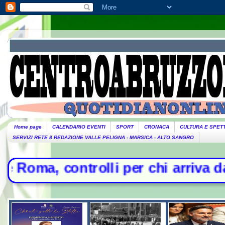
Home page
CALENDARIO EVENTI
SPORT
CRONACA
CULTURA E SPET
SERVIZI RETE 8 REDAZIONE VALLE PELIGNA - MARSICA - ALTO SANGRO
per chi arriva dall'Italia - Litiga 