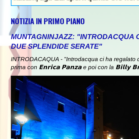
NOTIZIA IN PRIMO PIANO
MUNTAGNINJAZZ: "INTRODACQUA 
DUE SPLENDIDE SERATE"
INTRODACAQUA - "Introdacqua ci ha regalato d
prima con 𝗘𝗻𝗿𝗶𝗰𝗮 𝗣𝗮𝗻𝘇𝗮 e poi con la 𝗕𝗶𝗹𝗹𝘆 𝗕𝗿