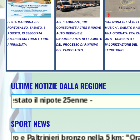
FESTA MADONNA DEL
ASL 1 ABRUZZO, 118:
"SULMONA CITTÀ DEL
PORTOSALVO. SABATO, 8
CONSEGNATE ALTRE 5 NUOVE
MUSICA", SABATO 8 A
AGOSTO, PASSEGGIATA
AUTO MEDICHE E
UNA GIORNATA TRA C
STORICO-CULTURALE LIDO-
UN’AMBULANZA NELL’AMBITO
ARTE, CONCERTO E
ANNUNZIATA
DEL PROCESSO DI RINNOVO
VALORIZZAZIONE DEL
DEL PARCO AUTO
TERRITORIO
ULTIME NOTIZIE DALLA REGIONE
NEWS IN EVIDENZA - Sparato
o il nipote 25enne -
SPORT NEWS
altrinieri bronzo nella 5 km: "Ora ci divert