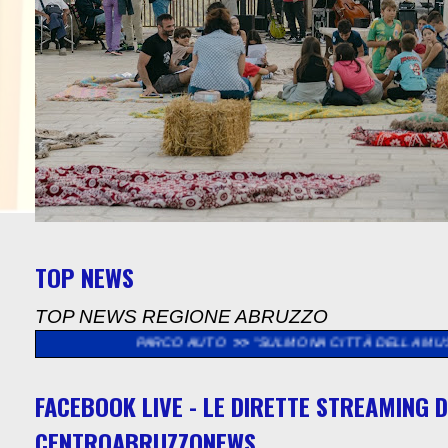
TOP NEWS
TOP NEWS REGIONE ABRUZZO
DEL PARCO AUTO
>>
"SULMONA CITTÀ DELLA MUSICA", SABATO 
FACEBOOK LIVE - LE DIRETTE STREAMING D
CENTROABRUZZONEWS