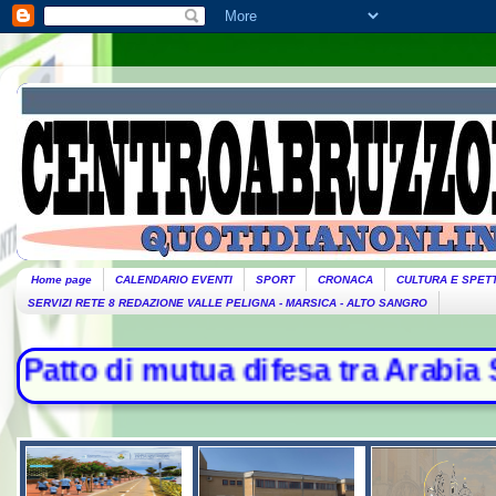
Home page
CALENDARIO EVENTI
SPORT
CRONACA
CULTURA E SPET
SERVIZI RETE 8 REDAZIONE VALLE PELIGNA - MARSICA - ALTO SANGRO
difesa tra Arabia Saudita, Turchia 