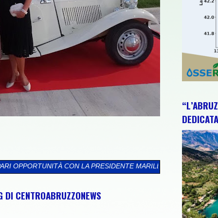
“L’ABRUZ
DEDICATA
 LA PRESIDENTE MARILENA ANDREANI, OMAGGIANO FIORELLA MANN
NG DI CENTROABRUZZONEWS