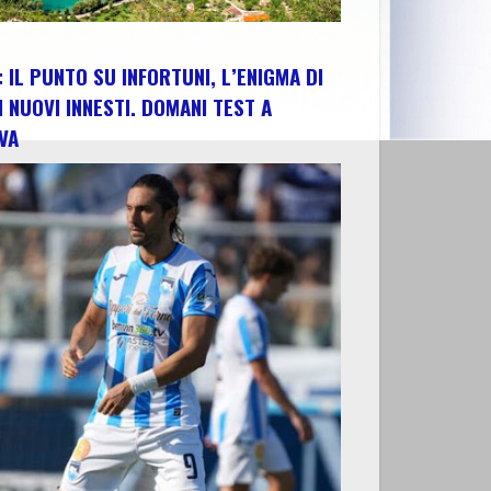
 IL PUNTO SU INFORTUNI, L’ENIGMA DI
I NUOVI INNESTI. DOMANI TEST A
VA