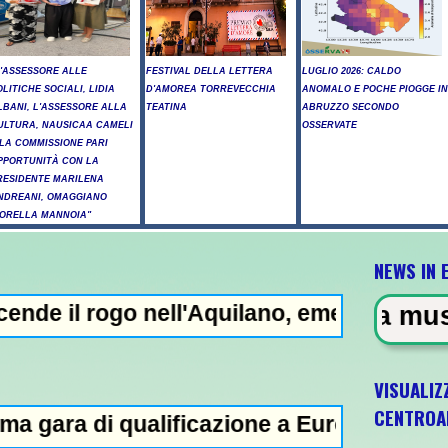
L'ASSESSORE ALLE
FESTIVAL DELLA LETTERA
LUGLIO 2026: CALDO
OLITICHE SOCIALI, LIDIA
D'AMOREA TORREVECCHIA
ANOMALO E POCHE PIOGGE IN
LBANI, L'ASSESSORE ALLA
TEATINA
ABRUZZO SECONDO
ULTURA, NAUSICAA CAMELI
OSSERVATE
 LA COMMISSIONE PARI
PPORTUNITÀ CON LA
RESIDENTE MARILENA
NDREANI, OMAGGIANO
IORELLA MANNOIA"
NEWS IN 
o nell'Aquilano, emergenza in Abruzzo -
VISUALIZ
CENTROA
alificazione a Euro '27 -