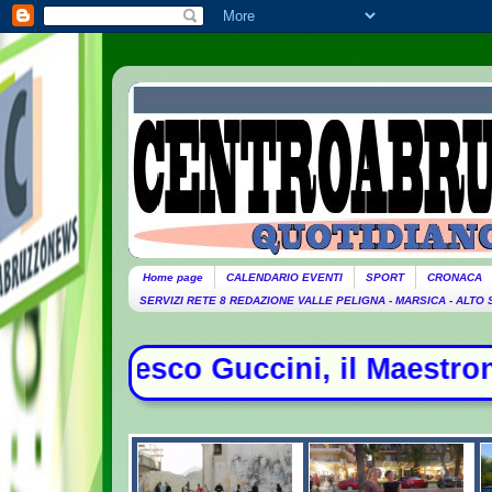
Home page
CALENDARIO EVENTI
SPORT
CRONACA
SERVIZI RETE 8 REDAZIONE VALLE PELIGNA - MARSICA - ALTO
cini, il Maestrone che ha segnato l