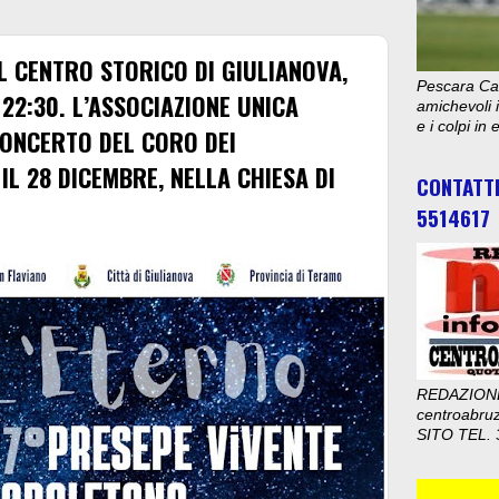
L CENTRO STORICO DI GIULIANOVA,
Pescara Cal
 22:30. L’ASSOCIAZIONE UNICA
amichevoli i
e i colpi in
ONCERTO DEL CORO DEI
L 28 DICEMBRE, NELLA CHIESA DI
CONTATT
5514617
REDAZION
centroabru
SITO TEL. 