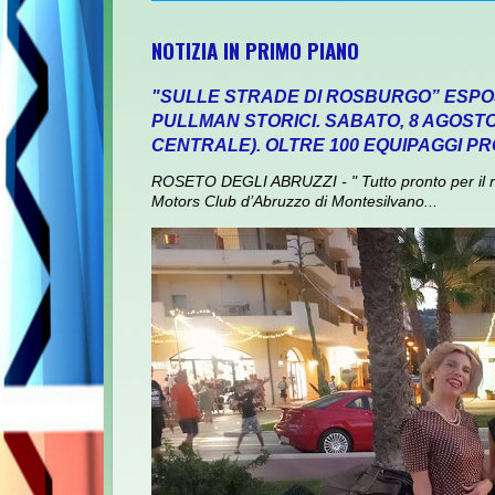
NOTIZIA IN PRIMO PIANO
"SULLE STRADE DI ROSBURGO” ESPOS
PULLMAN STORICI. SABATO, 8 AGOS
CENTRALE). OLTRE 100 EQUIPAGGI P
ROSETO DEGLI ABRUZZI - " Tutto pronto per il ra
Motors Club d’Abruzzo di Montesilvano...