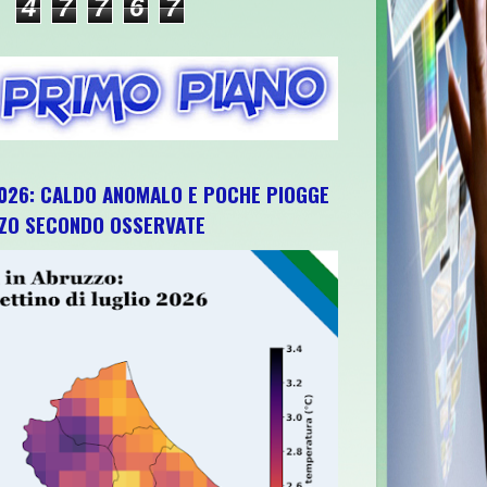
4
7
7
6
7
026: CALDO ANOMALO E POCHE PIOGGE
ZZO SECONDO OSSERVATE