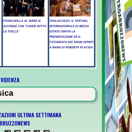
FRANCAVILLA AL MARE SI
TAGLIACOZZO: IL FESTIVAL
ACCENDE CON "COVER SOTTO
INTERNAZIONALE DI MEZZA
LE STELLE"
ESTATE OSPITA LA
PRESENTAZIONE DE IL
FOTOGRAFO DEI SOGNI DIPINTI
A MANO DI ROBERTA PLACIDA
EVIDENZA
NEWS IN EVIDEN
ZAZIONI ULTIMA SETTIMANA
BRUZZONEWS