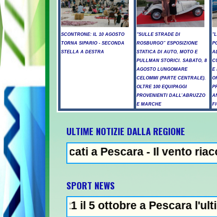
SCONTRONE: IL 10 AGOSTO
"SULLE STRADE DI
"
TORNA SIPARIO - SECONDA
ROSBURGO” ESPOSIZIONE
P
STELLA A DESTRA
STATICA DI AUTO, MOTO E
A
PULLMAN STORICI. SABATO, 8
C
AGOSTO LUNGOMARE
E
CELOMMI (PARTE CENTRALE).
O
OLTRE 100 EQUIPAGGI
P
PROVENIENTI DALL’ABRUZZO
A
E MARCHE
F
ULTIME NOTIZIE DALLA REGIONE
icati a Pescara - Il vento riaccende il rog
SPORT NEWS
1 il 5 ottobre a Pescara l'ultima gara di qu