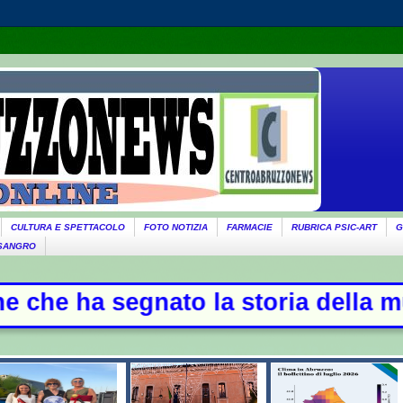
CULTURA E SPETTACOLO
FOTO NOTIZIA
FARMACIE
RUBRICA PSIC-ART
G
 SANGRO
a storia della musica -