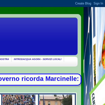
IOSTRA
INTRODACQUA AGORA - SERVIZI LOCALI
rcinelle: "Non c'è spazio per chi s