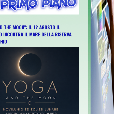
D THE MOON": IL 12 AGOSTO IL
O INCONTRA IL MARE DELLA RISERVA
HIO