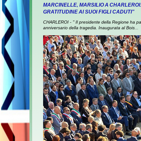
MARCINELLE, MARSILIO A CHARLEROI
GRATITUDINE AI SUOI FIGLI CADUTI”
CHARLEROI - " Il presidente della Regione ha pa
anniversario della tragedia. Inaugurata al Bois...