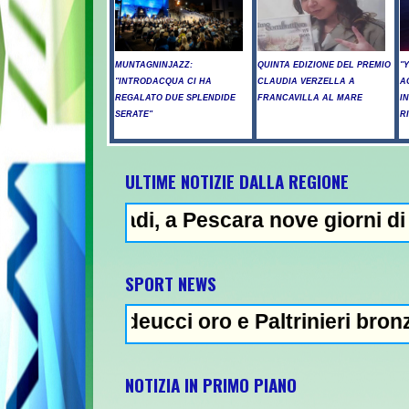
MUNTAGNINJAZZ:
QUINTA EDIZIONE DEL PREMIO
"
"INTRODACQUA CI HA
CLAUDIA VERZELLA A
A
REGALATO DUE SPLENDIDE
FRANCAVILLA AL MARE
I
SERATE"
R
ULTIME NOTIZIE DALLA REGIONE
a Pescara nove giorni di "bollino rosso"- 
NEWS
SPORT NEWS
ucci oro e Paltrinieri bronzo nella 5 km: "O
NOTIZIA IN PRIMO PIANO