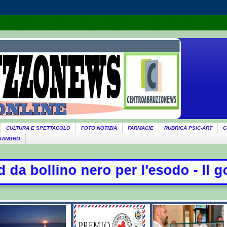
CULTURA E SPETTACOLO
FOTO NOTIZIA
FARMACIE
RUBRICA PSIC-ART
G
 SANGRO
per l'esodo - Il governo ricorda Ma