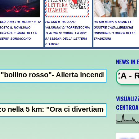
YOGA AND THE MOON": IL 12
PRESSO IL PALAZZO
DA SULMONA A SIGNO LE
GOSTO IL NOVILUNIO
VALIGNANI DI TORREVECCHIA
GIOSTRE CAVALLERESCHE
NCONTRA IL MARE DELLA
TEATINA SI CHIUDE LA XXVI
UNISCONO L’EUROPA DELLE
ISERVA BORSACCHIO
RASSEGNA DELLA LETTERA
TRADIZIONI
D’AMORE
NEWS IN 
Allerta incendi in Abruzzo, giornata critic
 IN EVIDENZA - Raid russi su Kiev,
VISUALIZ
CENTROA
ra ci divertiamo in staffetta"- L'Italia U2