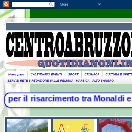
Home page
CALENDARIO EVENTI
SPORT
CRONACA
CULTURA E SPET
SERVIZI RETE 8 REDAZIONE VALLE PELIGNA - MARSICA - ALTO SANGRO
arcimento tra Monaldi e famiglia -