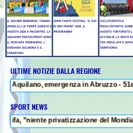
IL DECIMO MEMORIAL TONINO
JOHN FANTE FESTIVAL "IL DIO
CICLOTURISTICA
ANGELILLI SI TERRÀ SABATO 8
DI MIO PADRE" 2026, IL
PEDALOSTORTO: DOME
AGOSTO 2026 A PACENTRO. LE
PROGRAMMA
AGOSTO TORTORETO L
SQUADRE PARTECIPANTI SONO
ACCOGLIE LA SESTA E
IL PESCARA PRIMAVERA, L'
TRA PEDALATE E SAPO
OVIDIANA SULMONA E IL
TERRITORIO
FERENTINO
ULTIME NOTIZIE DALLA REGIONE
NEWS IN EVIDENZ
Aquilano, emergenza in Abruzzo - 51enne mu
SPORT NEWS
"niente privatizzazione del Mondiale"- L'It