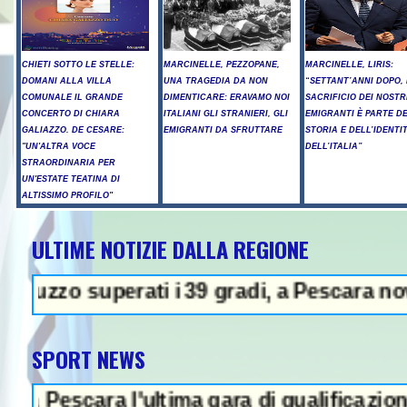
CHIETI SOTTO LE STELLE:
MARCINELLE, PEZZOPANE,
MARCINELLE, LIRIS:
DOMANI ALLA VILLA
UNA TRAGEDIA DA NON
“SETTANT’ANNI DOPO, 
COMUNALE IL GRANDE
DIMENTICARE: ERAVAMO NOI
SACRIFICIO DEI NOSTR
CONCERTO DI CHIARA
ITALIANI GLI STRANIERI, GLI
EMIGRANTI È PARTE D
GALIAZZO. DE CESARE:
EMIGRANTI DA SFRUTTARE
STORIA E DELL’IDENTI
"UN'ALTRA VOCE
DELL’ITALIA”
STRAORDINARIA PER
UN'ESTATE TEATINA DI
ALTISSIMO PROFILO"
ULTIME NOTIZIE DALLA REGIONE
 superati i 39 gradi, a Pescara nove giorn
SPORT NEWS
escara l'ultima gara di qualificazione a Eur