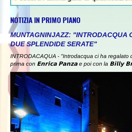
NOTIZIA IN PRIMO PIANO
MUNTAGNINJAZZ: "INTRODACQUA 
DUE SPLENDIDE SERATE"
INTRODACAQUA - "Introdacqua ci ha regalato d
prima con 𝗘𝗻𝗿𝗶𝗰𝗮 𝗣𝗮𝗻𝘇𝗮 e poi con la 𝗕𝗶𝗹𝗹𝘆 𝗕𝗿