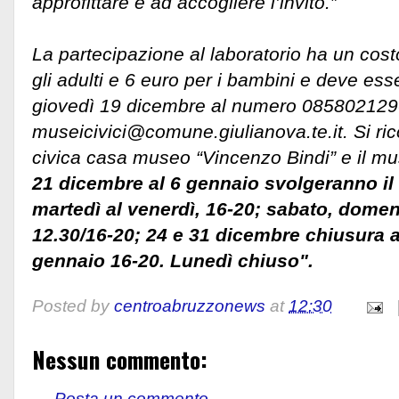
approfittare e ad accogliere l’invito.”
La partecipazione al laboratorio ha un cost
gli adulti e 6 euro per i bambini e deve ess
giovedì 19 dicembre al numero 085802129
museicivici@comune.giulianova.te.it. Si ri
civica casa museo “Vincenzo Bindi” e il m
21 dicembre al 6 gennaio svolgeranno il 
martedì al venerdì, 16-20; sabato, domeni
12.30/16-20; 24 e 31 dicembre chiusura an
gennaio 16-20. Lunedì chiuso".
Posted by
centroabruzzonews
at
12:30
Nessun commento:
Posta un commento