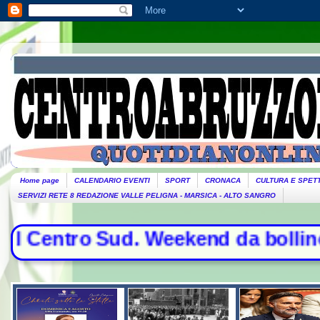
Home page
CALENDARIO EVENTI
SPORT
CRONACA
CULTURA E SPET
SERVIZI RETE 8 REDAZIONE VALLE PELIGNA - MARSICA - ALTO SANGRO
al Centro Sud. Weekend da bollino ne