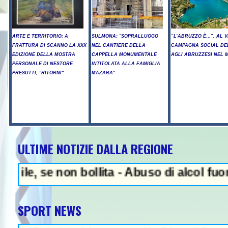
ARTE E TERRITORIO: A
SULMONA: "SOPRALLUOGO
“L’ABRUZZO È…”, AL V
FRATTURA DI SCANNO LA XXX
NEL CANTIERE DELLA
CAMPAGNA SOCIAL DE
EDIZIONE DELLA MOSTRA
CAPPELLA MONUMENTALE
AGLI ABRUZZESI NEL
PERSONALE DI NESTORE
INTITOLATA ALLA FAMIGLIA
PRESUTTI, "RITORNI"
MAZARA"
ULTIME NOTIZIE DALLA REGIONE
NEWS IN EVIDENZA - Ar
se non bollita - Abuso di alcol fuori dalla
SPORT NEWS