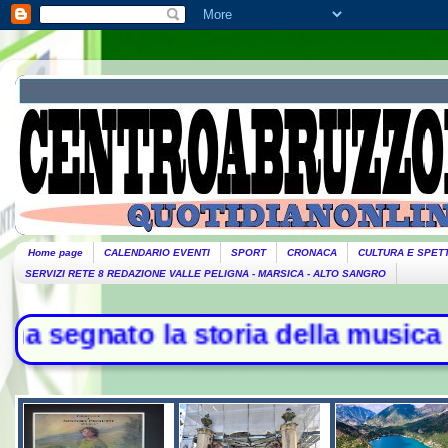
Home page
CALENDARIO EVENTI
SPORT
CRONACA
CULTURA E SPET
SERVIZI RETE 8 REDAZIONE VALLE PELIGNA - MARSICA - ALTO SANGRO
to la storia della musica - L'Iran: