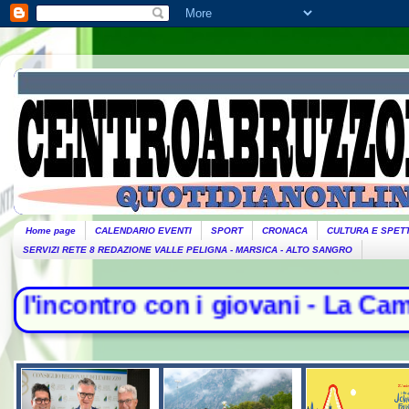
Home page
CALENDARIO EVENTI
SPORT
CRONACA
CULTURA E SPET
SERVIZI RETE 8 REDAZIONE VALLE PELIGNA - MARSICA - ALTO SANGRO
i giovani - La Camera nega l'acqui