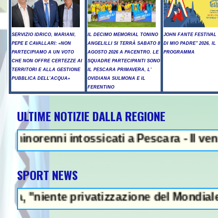
SERVIZIO IDRICO, MARIANI,
IL DECIMO MEMORIAL TONINO
JOHN FANTE FESTIVAL 
PEPE E CAVALLARI: «NON
ANGELILLI SI TERRÀ SABATO 8
DI MIO PADRE" 2026, IL
PARTECIPIAMO A UN VOTO
AGOSTO 2026 A PACENTRO. LE
PROGRAMMA
CHE NON OFFRE CERTEZZE AI
SQUADRE PARTECIPANTI SONO
TERRITORI E ALLA GESTIONE
IL PESCARA PRIMAVERA, L'
PUBBLICA DELL’ACQUA»
OVIDIANA SULMONA E IL
FERENTINO
ULTIME NOTIZIE DALLA REGIONE
NEWS IN EVIDENZ
renni intossicati a Pescara - Il vento riac
SPORT NEWS
nte privatizzazione del Mondiale"- L'Italia