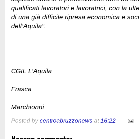
qualificati lavoratori e lavoratrici, con la 
di una già difficile ripresa economica e soci
dell’Aquila".
FILC
CGIL L’Aquila
And
Frasca
Alessa
Marchionni
Posted by
centroabruzzonews
at
16:22
Nessun commento: