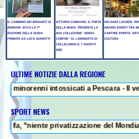
IL CAMMINO DEI BRIGANTI SI
VITTORIO CAMAIANI, IL POETA
VACANZE LUCHESI, PA
RINNOVA: ECCO LA 7ª
DELLA MODA, PRESENTA LA
GRANDI EVENTI TRA M
EDIZIONE DELLA GUIDA
SUA COLLEZIONE “SENZA
CANTINE APERTE, ART
FIRMATA DA LUCA GIANOTTI
CONFINI” AL LAVANDETO DI
CULTURA
COLLELONGO IL 7 AGOSTO
2026
ULTIME NOTIZIE DALLA REGIONE
NEWS IN EVIDE
norenni intossicati a Pescara - Il vento ri
SPORT NEWS
iente privatizzazione del Mondiale"- L'Ital