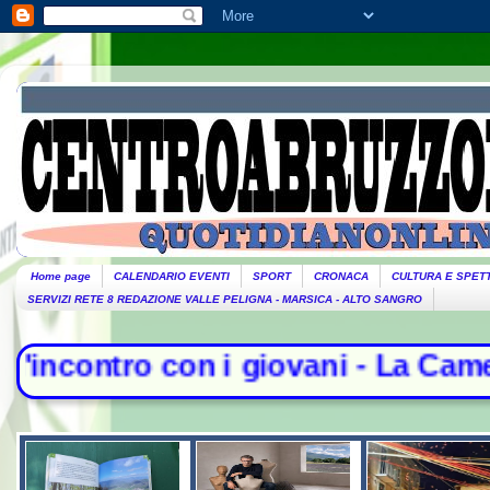
Home page
CALENDARIO EVENTI
SPORT
CRONACA
CULTURA E SPET
SERVIZI RETE 8 REDAZIONE VALLE PELIGNA - MARSICA - ALTO SANGRO
 i giovani - La Camera nega l'acqui