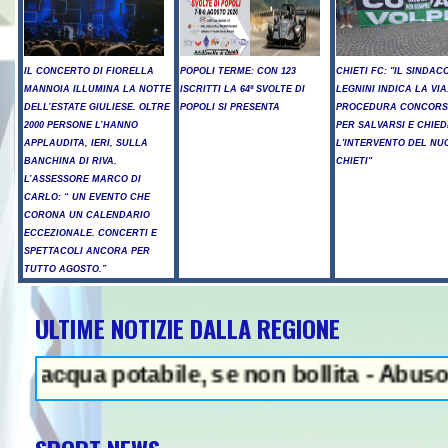
IL CONCERTO DI FIORELLA
POPOLI TERME: CON 123
CHIETI FC: "IL SINDAC
MANNOIA ILLUMINA LA NOTTE
ISCRITTI LA 64ª SVOLTE DI
LEGNINI INDICA LA VIA
DELL’ESTATE GIULIESE. OLTRE
POPOLI SI PRESENTA
PROCEDURA CONCORS
2000 PERSONE L’HANNO
PER SALVARSI E CHIED
APPLAUDITA, IERI, SULLA
L'INTERVENTO DEL NU
BANCHINA DI RIVA.
CHIETI"
L’ASSESSORE MARCO DI
CARLO: “ UN EVENTO CHE
CORONA UN CALENDARIO
ECCEZIONALE. CONCERTI E
SPETTACOLI ANCORA PER
TUTTO AGOSTO.”
ULTIME NOTIZIE DALLA REGIONE
bbiamo molte munizioni, puniremo 
a potabile, se non bollita - Abuso di alco