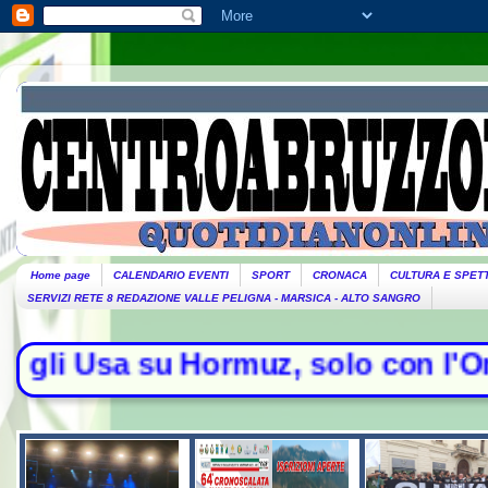
Home page
CALENDARIO EVENTI
SPORT
CRONACA
CULTURA E SPET
SERVIZI RETE 8 REDAZIONE VALLE PELIGNA - MARSICA - ALTO SANGRO
rmuz, solo con l'Oman". Trump atta