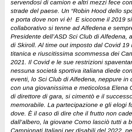
servendosi di camion e altri mezzi fece com
strade del paese. Un “Robin Hood dello spor
e porta dove non vi è! E siccome il 2019 s
collaborativo si tenne ad Alfedena e sempre
Presidente dell’ASD Sci Club di Alfedena, 
di Skiroll. Al time out imposto dal Covid 19
titanica e riuscitissima scommessa dei Camp
2021. Il Covid e le sue restrizioni spaventa
nessuna società sportiva italiana diede co
eventi, lo Sci Club di Alfedena, neppure in
con una giovanissima e meticolosa Elena Co
di direttore di gara, si cimentò e il successo
memorabile. La partecipazione e gli elogi f
dove. È il caso di dire che il frutto non cad
dall’albero, la giovane Como lasciò tutti a 
Campionati Italiani per disabili del 2022, pe