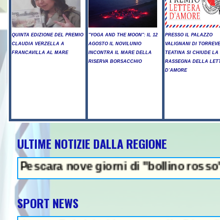
QUINTA EDIZIONE DEL PREMIO
"YOGA AND THE MOON": IL 12
PRESSO IL PALAZZO
CLAUDIA VERZELLA A
AGOSTO IL NOVILUNIO
VALIGNANI DI TORREV
FRANCAVILLA AL MARE
INCONTRA IL MARE DELLA
TEATINA SI CHIUDE LA 
RISERVA BORSACCHIO
RASSEGNA DELLA LET
D’AMORE
ULTIME NOTIZIE DALLA REGIONE
NEWS IN EV
a nove giorni di "bollino rosso"- Allerta i
SPORT NEWS