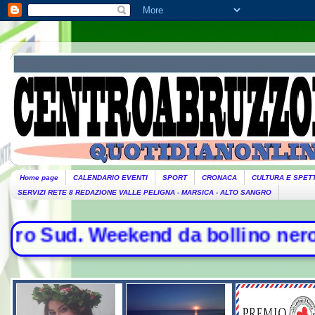
Home page
CALENDARIO EVENTI
SPORT
CRONACA
CULTURA E SPET
SERVIZI RETE 8 REDAZIONE VALLE PELIGNA - MARSICA - ALTO SANGRO
ud. Weekend da bollino nero per l'es