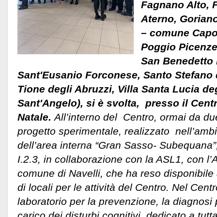
Fagnano Alto, 
Aterno, Goriano
– comune Capofi
Poggio Picenze,
San Benedetto i
Sant'Eusanio Forconese, Santo Stefano 
Tione degli Abruzzi, Villa Santa Lucia deg
Sant'Angelo), si è svolta, presso il Centr
Natale.
All’interno del Centro, ormai da due
progetto sperimentale, realizzato nell’ambi
dell’area interna “Gran Sasso- Subequana”
I.2.3, in collaborazione con la ASL1, con l’
comune di Navelli, che ha reso disponibile a t
di locali per le attività del Centro.
Nel Centro
laboratorio per la prevenzione, la diagnosi
carico dei disturbi cognitivi, dedicato a tut