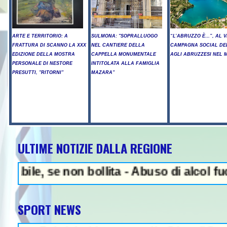
ARTE E TERRITORIO: A
SULMONA: "SOPRALLUOGO
“L’ABRUZZO È…”, AL V
FRATTURA DI SCANNO LA XXX
NEL CANTIERE DELLA
CAMPAGNA SOCIAL DE
EDIZIONE DELLA MOSTRA
CAPPELLA MONUMENTALE
AGLI ABRUZZESI NEL
PERSONALE DI NESTORE
INTITOLATA ALLA FAMIGLIA
PRESUTTI, "RITORNI"
MAZARA"
ULTIME NOTIZIE DALLA REGIONE
NEWS IN EVIDENZA - A
, se non bollita - Abuso di alcol fuori dal
SPORT NEWS