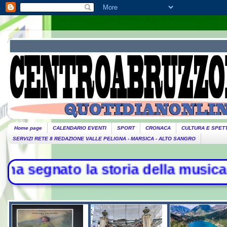
Home page
CALENDARIO EVENTI
SPORT
CRONACA
CULTURA E SPET
SERVIZI RETE 8 REDAZIONE VALLE PELIGNA - MARSICA - ALTO SANGRO
ato la storia della musica - L'Iran