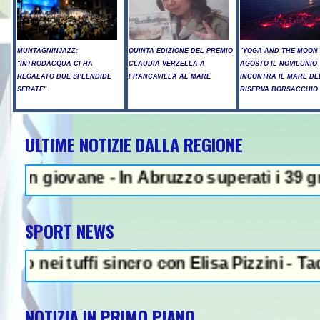
MUNTAGNINJAZZ:
QUINTA EDIZIONE DEL PREMIO
"YOGA AND THE MOON":
"INTRODACQUA CI HA
CLAUDIA VERZELLA A
AGOSTO IL NOVILUNIO
REGALATO DUE SPLENDIDE
FRANCAVILLA AL MARE
INCONTRA IL MARE DE
SERATE"
RISERVA BORSACCHIO
ULTIME NOTIZIE DALLA REGIONE
e - In Abruzzo superati i 39 gradi, a Pesc
SPORT NEWS
tuffi sincro con Elisa Pizzini - Taddeucci o
NOTIZIA IN PRIMO PIANO