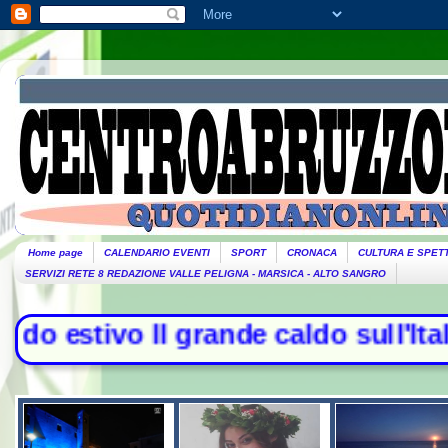
Home page
CALENDARIO EVENTI
SPORT
CRONACA
CULTURA E SPET
SERVIZI RETE 8 REDAZIONE VALLE PELIGNA - MARSICA - ALTO SANGRO
o Il grande caldo sull'Italia, alle