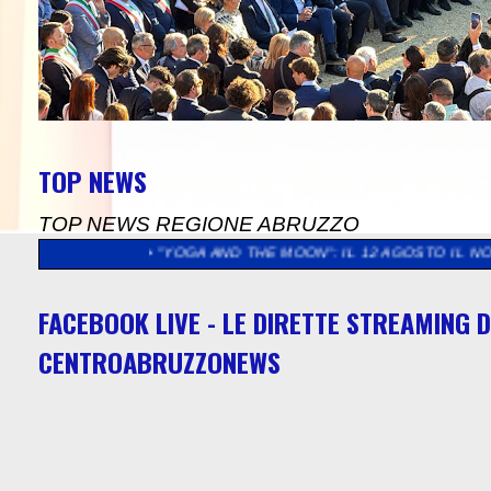
TOP NEWS
TOP NEWS REGIONE ABRUZZO
>>
"YOGA AND THE MOON": IL 12 AGOSTO IL NOVILUNIO INCONT
FACEBOOK LIVE - LE DIRETTE STREAMING D
CENTROABRUZZONEWS