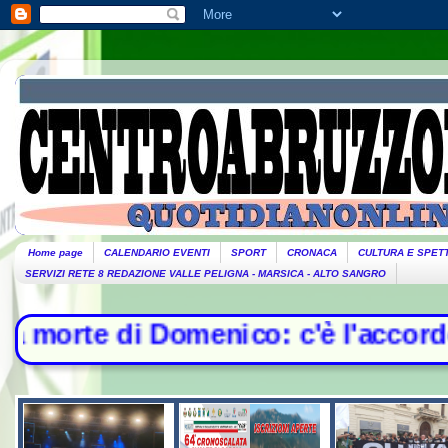
Home page
CALENDARIO EVENTI
SPORT
CRONACA
CULTURA E SPET
SERVIZI RETE 8 REDAZIONE VALLE PELIGNA - MARSICA - ALTO SANGRO
menico: c'è l'accordo per il risar