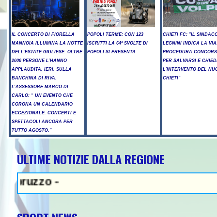
IL CONCERTO DI FIORELLA
POPOLI TERME: CON 123
CHIETI FC: "IL SINDAC
MANNOIA ILLUMINA LA NOTTE
ISCRITTI LA 64ª SVOLTE DI
LEGNINI INDICA LA VIA
DELL’ESTATE GIULIESE. OLTRE
POPOLI SI PRESENTA
PROCEDURA CONCORS
2000 PERSONE L’HANNO
PER SALVARSI E CHIED
APPLAUDITA, IERI, SULLA
L'INTERVENTO DEL NU
BANCHINA DI RIVA.
CHIETI"
L’ASSESSORE MARCO DI
CARLO: “ UN EVENTO CHE
CORONA UN CALENDARIO
ECCEZIONALE. CONCERTI E
SPETTACOLI ANCORA PER
TUTTO AGOSTO.”
ULTIME NOTIZIE DALLA REGIONE