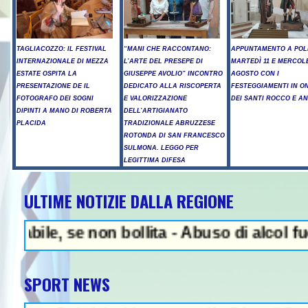
TAGLIACOZZO: IL FESTIVAL
“MANI CHE RACCONTANO:
APPUNTAMENTO A POL
INTERNAZIONALE DI MEZZA
L’ARTE DEL PRESEPE DI
MARTEDÌ 11 E MERCOLE
ESTATE OSPITA LA
GIUSEPPE AVOLIO” INCONTRO
AGOSTO CON I
PRESENTAZIONE DE IL
DEDICATO ALLA RISCOPERTA
FESTEGGIAMENTI IN O
FOTOGRAFO DEI SOGNI
E VALORIZZAZIONE
DEI SANTI ROCCO E A
DIPINTI A MANO DI ROBERTA
DELL’ARTIGIANATO
PLACIDA
TRADIZIONALE ABRUZZESE
ROTONDA DI SAN FRANCESCO
SULMONA. LEGGO PER
LEGITTIMA DIFESA
ULTIME NOTIZIE DALLA REGIONE
NE
, se non bollita - Abuso di alcol fuori da
SPORT NEWS