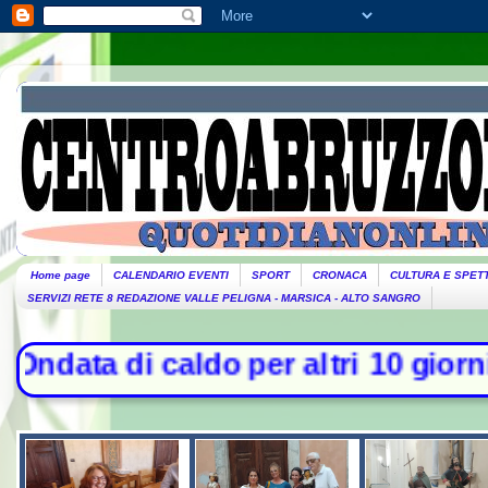
Home page
CALENDARIO EVENTI
SPORT
CRONACA
CULTURA E SPET
SERVIZI RETE 8 REDAZIONE VALLE PELIGNA - MARSICA - ALTO SANGRO
do per altri 10 giorni: oggi 27 bol