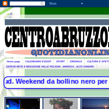
Home page
CALENDARIO EVENTI
SPORT
CRONACA
CULTURA E SPET
SERVIZI RETE 8 REDAZIONE VALLE PELIGNA - MARSICA - ALTO SANGRO
eekend da bollino nero per l'esodo 