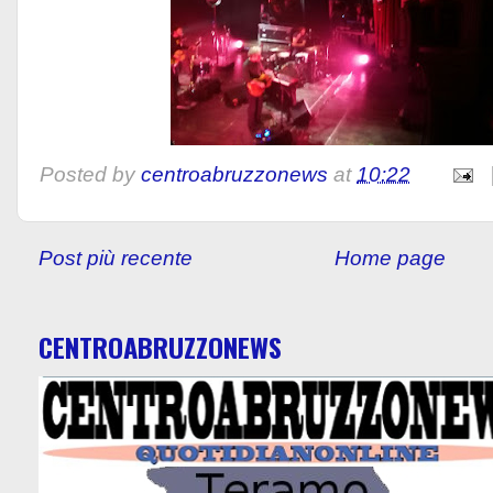
Posted by
centroabruzzonews
at
10:22
Post più recente
Home page
CENTROABRUZZONEWS