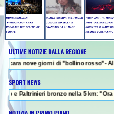
MUNTAGNINJAZZ:
QUINTA EDIZIONE DEL PREMIO
"YOGA AND THE MOON":
"INTRODACQUA CI HA
CLAUDIA VERZELLA A
AGOSTO IL NOVILUNIO
REGALATO DUE SPLENDIDE
FRANCAVILLA AL MARE
INCONTRA IL MARE DE
SERATE"
RISERVA BORSACCHIO
ULTIME NOTIZIE DALLA REGIONE
NEWS IN EVIDE
ve giorni di "bollino rosso"- Allerta incen
SPORT NEWS
altrinieri bronzo nella 5 km: "Ora ci divert
NOTIZIA IN PRIMO PIANO