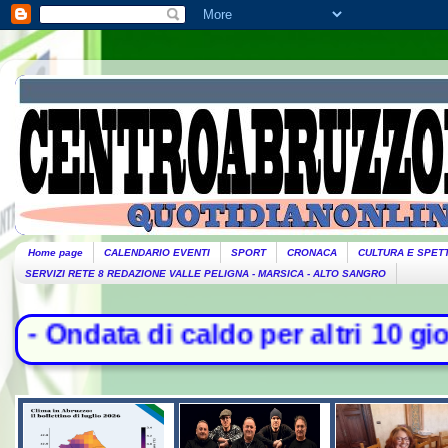
Home page
CALENDARIO EVENTI
SPORT
CRONACA
CULTURA E SPET
SERVIZI RETE 8 REDAZIONE VALLE PELIGNA - MARSICA - ALTO SANGRO
caldo per altri 10 giorni: oggi 27