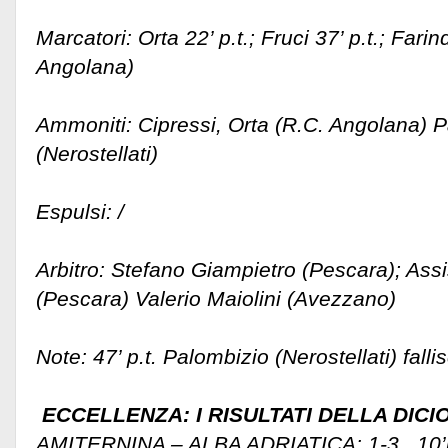
Marcatori: Orta 22’ p.t.; Fruci 37’ p.t.; Farind
Angolana)
Ammoniti: Cipressi, Orta (R.C. Angolana) Pa
(Nerostellati)
Espulsi: /
Arbitro: Stefano Giampietro (Pescara); Assi
(Pescara) Valerio Maiolini (Avezzano)
Note: 47’ p.t. Palombizio (Nerostellati) falli
ECCELLENZA: I RISULTATI DELLA DIC
AMITERNINA – ALBA ADRIATICA: 1-3 10’pt 