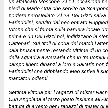
un affaticato Moscone. Al 14’ occasione pe
piedi di Mario Orta che servito da Scarponc
portiere nerostellato. Al 29’ Del Gizzi salva 
Farindolini, servito dal neo entrato Ruggieri
Vitone che si ferma sulla barriera locale do
prima e un Del Gizzi poi, indirizzano la sf
Cattenari. Sui titoli di coda del match l’atte
cala bruscamente restando vittime di un co
della squadra avversaria che in tre uomini
campo libero dinanzi a loro e Saltarin non f
Farindolini che dribblando Meo scrive il su
marcatori odierni.
Settima vittoria per i ragazzi di mister Rac
Curi Angolana al terzo posto insieme all’A
battuta di arresto per i ragazzi di mister d