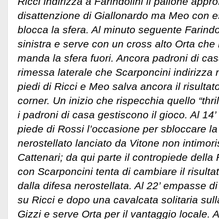
Ricci indirizza a Farindolini il pallone appro
disattenzione di Giallonardo ma Meo con 
blocca la sfera. Al minuto seguente Farindoli
sinistra e serve con un cross alto Orta che
manda la sfera fuori. Ancora padroni di cas
rimessa laterale che Scarponcini indirizza n
piedi di Ricci e Meo salva ancora il risultat
corner. Un inizio che rispecchia quello “thril
i padroni di casa gestiscono il gioco. Al 14’
piede di Rossi l’occasione per sbloccare la 
nerostellato lanciato da Vitone non intimoris
Cattenari; da qui parte il contropiede dell
con Scarponcini tenta di cambiare il risult
dalla difesa nerostellata. Al 22’ empasse di
su Ricci e dopo una cavalcata solitaria sul
Gizzi e serve Orta per il vantaggio locale. A