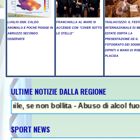
LUGLIO 2026: CALDO
FRANCAVILLA AL MARE SI
TAGLIACOZZO: IL FEST
ANOMALO E POCHE PIOGGE IN
ACCENDE CON "COVER SOTTO
INTERNAZIONALE DI M
ABRUZZO SECONDO
LE STELLE"
ESTATE OSPITA LA
OSSERVATE
PRESENTAZIONE DE IL
FOTOGRAFO DEI SOGNI
DIPINTI A MANO DI RO
PLACIDA
ULTIME NOTIZIE DALLA REGIONE
N
, se non bollita - Abuso di alcol fuori dal
SPORT NEWS