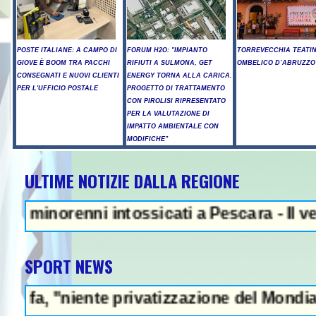
POSTE ITALIANE: A CAMPO DI
FORUM H2O: "IMPIANTO
TORREVECCHIA TEATI
GIOVE È BOOM TRA PACCHI
RIFIUTI A SULMONA, GET
OMBELICO D’ABRUZZO
CONSEGNATI E NUOVI CLIENTI
ENERGY TORNA ALLA CARICA.
PER L'UFFICIO POSTALE
PROGETTO DI TRATTAMENTO
CON PIROLISI RIPRESENTATO
PER LA VALUTAZIONE DI
IMPATTO AMBIENTALE CON
MODIFICHE"
ULTIME NOTIZIE DALLA REGIONE
NEWS IN EVI
inorenni intossicati a Pescara - Il vento r
SPORT NEWS
niente privatizzazione del Mondiale"- L'Ita