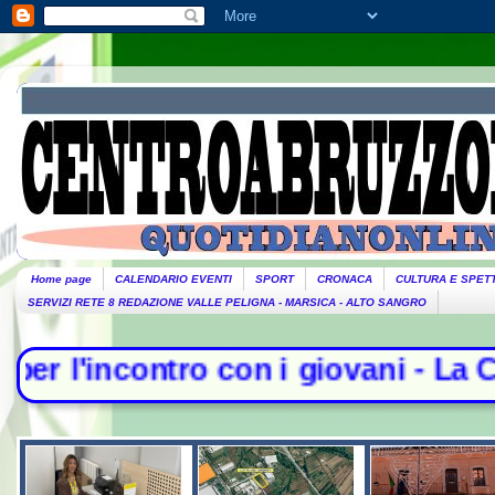
Home page
CALENDARIO EVENTI
SPORT
CRONACA
CULTURA E SPET
SERVIZI RETE 8 REDAZIONE VALLE PELIGNA - MARSICA - ALTO SANGRO
 con i giovani - La Camera nega l'