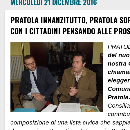
MERCOLEDÌ 21 DICEMBRE 2016
PRATOLA INNANZITUTTO, PRATOLA SO
CON I CITTADINI PENSANDO ALLE PROS
PRATOL
del nuo
nostra 
chiamat
elegger
Comunal
Pratola
Consili
contribu
composizione di una lista civica che sappi